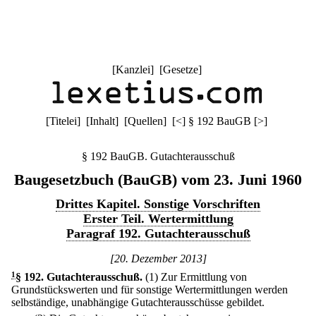
[
Kanzlei
] [
Gesetze
]
[
Titelei
] [
Inhalt
] [
Quellen
]
[
<
]
§ 192 BauGB
[
>
]
§ 192 BauGB. Gutachterausschuß
Baugesetzbuch (BauGB) vom 23. Juni 1960
Drittes Kapitel. Sonstige Vorschriften
Erster Teil. Wertermittlung
Paragraf 192. Gutachterausschuß
[20. Dezember 2013]
1
§ 192
.
Gutachterausschuß.
(1) Zur Ermittlung von
Grundstückswerten und für sonstige Wertermittlungen werden
selbständige, unabhängige Gutachterausschüsse gebildet.