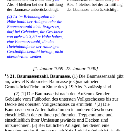
Abs. 4 bleiben bei der Ermittlung
Abs. 4 bleiben bei der Ermittlung
der Baumasse unberücksichtigt.
der Baumasse unberücksichtigt.
(4) Ist im Bebauungsplan die
Höhe baulicher Anlagen oder die
Baumassenzahl nicht festgesetzt,
darf bei Gebäuden, die Geschosse
von mehr als 3,50 m Höhe haben,
eine Baumassenzahl, die das
Dreieinhalbfache der zulässigen
Geschoßflächenzahl beträgt, nicht
überschritten werden.
[1. Januar 1969–27. Januar 1990]
1
§ 21
.
Baumassenzahl, Baumasse.
(1) Die Baumassenzahl gibt
an, wieviel Kubikmeter Baumasse je Quadratmeter
Grundstücksfläche im Sinne des § 19 Abs. 3 zulässig sind.
(2)
[1] Die Baumasse ist nach den Außenmaßen der
Gebäude vom Fußboden des untersten Vollgeschosses bis zur
Decke des obersten Vollgeschosses zu ermitteln.
2
[2] Die
Baumassen von Aufenthaltsräumen in anderen Geschossen
einschließlich der zu ihnen gehörenden Treppenräume und
einschließlich ihrer Umfassungswände und Decken sind
mitzurechnen.
[3] Bei baulichen Anlagen, bei denen eine
Berechnung der Baumasse nach Satz 1 nicht möglich ist, ist die