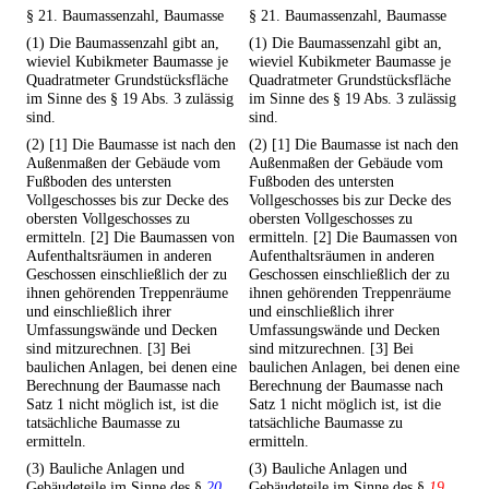
§ 21. Baumassenzahl, Baumasse
§ 21. Baumassenzahl, Baumasse
(1) Die Baumassenzahl gibt an,
(1) Die Baumassenzahl gibt an,
wieviel Kubikmeter Baumasse je
wieviel Kubikmeter Baumasse je
Quadratmeter Grundstücksfläche
Quadratmeter Grundstücksfläche
im Sinne des § 19 Abs. 3 zulässig
im Sinne des § 19 Abs. 3 zulässig
sind.
sind.
(2) [1] Die Baumasse ist nach den
(2) [1] Die Baumasse ist nach den
Außenmaßen der Gebäude vom
Außenmaßen der Gebäude vom
Fußboden des untersten
Fußboden des untersten
Vollgeschosses bis zur Decke des
Vollgeschosses bis zur Decke des
obersten Vollgeschosses zu
obersten Vollgeschosses zu
ermitteln. [2] Die Baumassen von
ermitteln. [2] Die Baumassen von
Aufenthaltsräumen in anderen
Aufenthaltsräumen in anderen
Geschossen einschließlich der zu
Geschossen einschließlich der zu
ihnen gehörenden Treppenräume
ihnen gehörenden Treppenräume
und einschließlich ihrer
und einschließlich ihrer
Umfassungswände und Decken
Umfassungswände und Decken
sind mitzurechnen. [3] Bei
sind mitzurechnen. [3] Bei
baulichen Anlagen, bei denen eine
baulichen Anlagen, bei denen eine
Berechnung der Baumasse nach
Berechnung der Baumasse nach
Satz 1 nicht möglich ist, ist die
Satz 1 nicht möglich ist, ist die
tatsächliche Baumasse zu
tatsächliche Baumasse zu
ermitteln.
ermitteln.
(3) Bauliche Anlagen und
(3) Bauliche Anlagen und
Gebäudeteile im Sinne des §
20
Gebäudeteile im Sinne des §
19