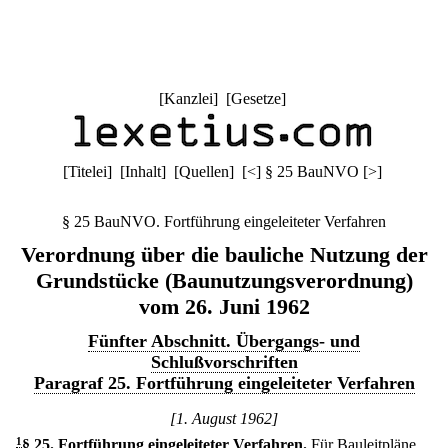
[
Kanzlei
] [
Gesetze
]
[
Titelei
] [
Inhalt
] [
Quellen
]
[
<
]
§ 25 BauNVO
[
>
]
§ 25 BauNVO. Fortführung eingeleiteter Verfahren
Verordnung über die bauliche Nutzung der
Grundstücke (Baunutzungsverordnung)
vom 26. Juni 1962
Fünfter Abschnitt. Übergangs- und
Schlußvorschriften
Paragraf 25. Fortführung eingeleiteter Verfahren
[1. August 1962]
1
§ 25
.
Fortführung eingeleiteter Verfahren.
Für Bauleitpläne,