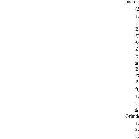
und de
(
1
2
B
3
4
Z
5
6
B
7
B
8
1
2
9
Gründe
1
z
2