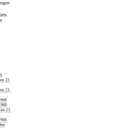
ungen
iets
en
0
.
om 23.
om 23.
1968
.
1968
.
om 23.
1968
.
ber