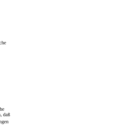
iche
che
n, daß
ngen