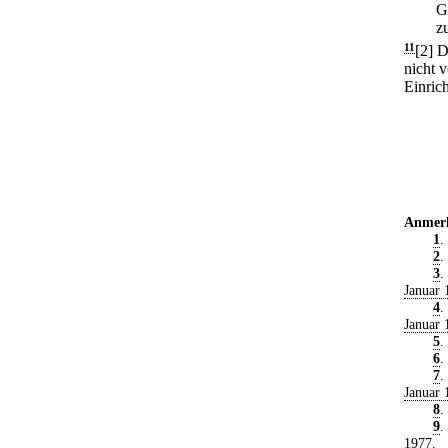
G
z
11
[2] D
nicht 
Einric
Anmer
1
.
2
.
3
.
Januar 
4
.
Januar 
5
.
6
.
7
.
Januar 
8
.
9
.
1977
.