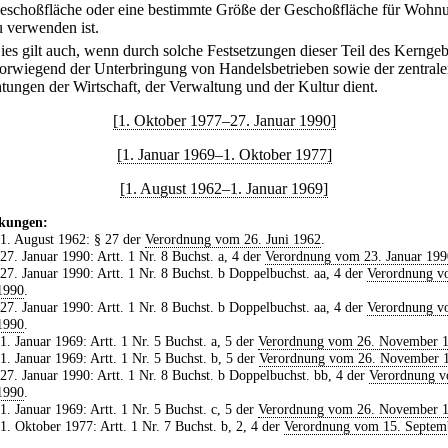
eschoßfläche oder eine bestimmte Größe der Geschoßfläche für Wohn
u verwenden ist.
ies gilt auch, wenn durch solche Festsetzungen dieser Teil des Kerngeb
vorwiegend der Unterbringung von Handelsbetrieben sowie der zentral
htungen der Wirtschaft, der Verwaltung und der Kultur dient.
[1. Oktober 1977–27. Januar 1990]
[1. Januar 1969–1. Oktober 1977]
[1. August 1962–1. Januar 1969]
kungen:
 1. August 1962: § 27 der
Verordnung vom 26. Juni 1962
.
 27. Januar 1990: Artt. 1 Nr. 8 Buchst. a, 4 der
Verordnung vom 23. Januar 199
 27. Januar 1990: Artt. 1 Nr. 8 Buchst. b Doppelbuchst. aa, 4 der
Verordnung v
1990
.
 27. Januar 1990: Artt. 1 Nr. 8 Buchst. b Doppelbuchst. aa, 4 der
Verordnung v
1990
.
 1. Januar 1969: Artt. 1 Nr. 5 Buchst. a, 5 der
Verordnung vom 26. November 
 1. Januar 1969: Artt. 1 Nr. 5 Buchst. b, 5 der
Verordnung vom 26. November 
 27. Januar 1990: Artt. 1 Nr. 8 Buchst. b Doppelbuchst. bb, 4 der
Verordnung v
1990
.
 1. Januar 1969: Artt. 1 Nr. 5 Buchst. c, 5 der
Verordnung vom 26. November 
 1. Oktober 1977: Artt. 1 Nr. 7 Buchst. b, 2, 4 der
Verordnung vom 15. Septem