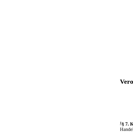
Vero
1
§ 7
.
K
Handel