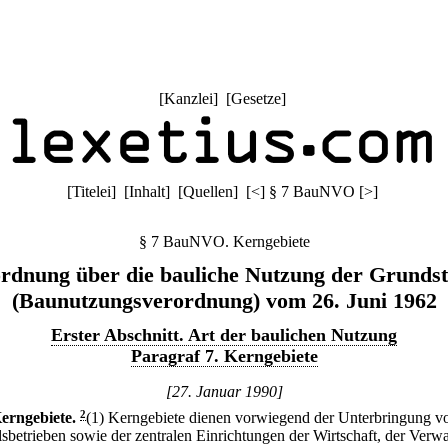
[
Kanzlei
] [
Gesetze
]
[
Titelei
] [
Inhalt
] [
Quellen
]
[
<
]
§ 7 BauNVO
[
>
]
§ 7 BauNVO. Kerngebiete
rdnung über die bauliche Nutzung der Grunds
(Baunutzungsverordnung) vom 26. Juni 1962
Erster Abschnitt. Art der baulichen Nutzung
Paragraf 7. Kerngebiete
[27. Januar 1990]
erngebiete.
2
(1) Kerngebiete dienen vorwiegend der Unterbringung v
sbetrieben sowie der zentralen Einrichtungen der Wirtschaft, der Verw