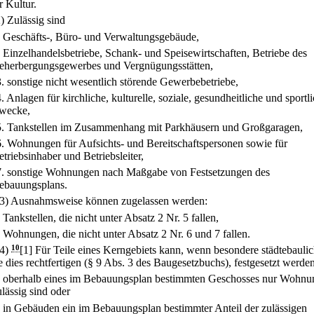
r Kultur.
2) Zulässig sind
.
Geschäfts-, Büro- und Verwaltungsgebäude,
.
Einzelhandelsbetriebe, Schank- und Speisewirtschaften, Betriebe des
eherbergungsgewerbes und Vergnügungsstätten,
3.
sonstige nicht wesentlich störende Gewerbebetriebe,
4.
Anlagen für kirchliche, kulturelle, soziale, gesundheitliche und sportl
wecke,
5.
Tankstellen im Zusammenhang mit Parkhäusern und Großgaragen,
6.
Wohnungen für Aufsichts- und Bereitschaftspersonen sowie für
etriebsinhaber und Betriebsleiter,
7.
sonstige Wohnungen nach Maßgabe von Festsetzungen des
ebauungsplans.
(3) Ausnahmsweise können zugelassen werden:
.
Tankstellen, die nicht unter Absatz 2 Nr. 5 fallen,
.
Wohnungen, die nicht unter Absatz 2 Nr. 6 und 7 fallen.
(4)
10
[1] Für Teile eines Kerngebiets kann, wenn besondere städtebauli
 dies rechtfertigen (§ 9 Abs. 3 des Baugesetzbuchs), festgesetzt werde
.
oberhalb eines im Bebauungsplan bestimmten Geschosses nur Wohnu
ulässig sind oder
.
in Gebäuden ein im Bebauungsplan bestimmter Anteil der zulässigen