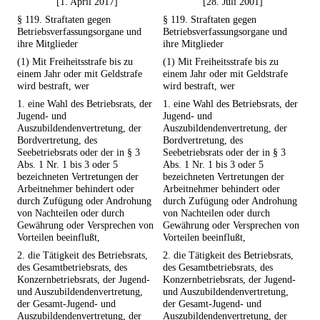
[1. April 2017]
[28. Juli 2001]
§ 119. Straftaten gegen
§ 119. Straftaten gegen
Betriebsverfassungsorgane und
Betriebsverfassungsorgane und
ihre Mitglieder
ihre Mitglieder
(1) Mit Freiheitsstrafe bis zu
(1) Mit Freiheitsstrafe bis zu
einem Jahr oder mit Geldstrafe
einem Jahr oder mit Geldstrafe
wird bestraft, wer
wird bestraft, wer
1. eine Wahl des Betriebsrats, der
1. eine Wahl des Betriebsrats, der
Jugend- und
Jugend- und
Auszubildendenvertretung, der
Auszubildendenvertretung, der
Bordvertretung, des
Bordvertretung, des
Seebetriebsrats oder der in § 3
Seebetriebsrats oder der in § 3
Abs. 1 Nr. 1 bis 3 oder 5
Abs. 1 Nr. 1 bis 3 oder 5
bezeichneten Vertretungen der
bezeichneten Vertretungen der
Arbeitnehmer behindert oder
Arbeitnehmer behindert oder
durch Zufügung oder Androhung
durch Zufügung oder Androhung
von Nachteilen oder durch
von Nachteilen oder durch
Gewährung oder Versprechen von
Gewährung oder Versprechen von
Vorteilen beeinflußt,
Vorteilen beeinflußt,
2. die Tätigkeit des Betriebsrats,
2. die Tätigkeit des Betriebsrats,
des Gesamtbetriebsrats, des
des Gesamtbetriebsrats, des
Konzernbetriebsrats, der Jugend-
Konzernbetriebsrats, der Jugend-
und Auszubildendenvertretung,
und Auszubildendenvertretung,
der Gesamt-Jugend- und
der Gesamt-Jugend- und
Auszubildendenvertretung, der
Auszubildendenvertretung, der