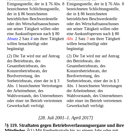
Einigungsstelle, der in § 76 Abs. 8
Einigungsstelle, der in § 76 Abs. 8
bezeichneten Schlichtungsstelle,
bezeichneten Schlichtungsstelle,
der in § 86 bezeichneten
der in § 86 bezeichneten
betrieblichen Beschwerdestelle
betrieblichen Beschwerdestelle
oder des Wirtschaftsausschusses
oder des Wirtschaftsausschusses
um seiner Tätigkeit willen oder
um seiner Tätigkeit willen oder
eine Auskunftsperson nach § 80
eine Auskunftsperson nach § 80
Absatz
2 Satz
4
um ihrer Tätigkeit
Abs.
2 Satz
3
um ihrer Tätigkeit
willen benachteiligt oder
willen benachteiligt oder
begünstigt.
begünstigt.
(2) Die Tat wird nur auf Antrag
(2) Die Tat wird nur auf Antrag
des Betriebsrats, des
des Betriebsrats, des
Gesamtbetriebsrats, des
Gesamtbetriebsrats, des
Konzernbetriebsrats, der
Konzernbetriebsrats, der
Bordvertretung, des
Bordvertretung, des
Seebetriebsrats, einer der in § 3
Seebetriebsrats, einer der in § 3
Abs. 1 bezeichneten Vertretungen
Abs. 1 bezeichneten Vertretungen
der Arbeitnehmer, des
der Arbeitnehmer, des
Wahlvorstands, des Unternehmers
Wahlvorstands, des Unternehmers
oder einer im Betrieb vertretenen
oder einer im Betrieb vertretenen
Gewerkschaft verfolgt.
Gewerkschaft verfolgt.
[28. Juli 2001–1. April 2017]
1
§ 119
.
Straftaten gegen Betriebsverfassungsorgane und ihre
Mitglieder.
2
(1) Mit Freiheitsstrafe bis zu einem Jahr oder mit