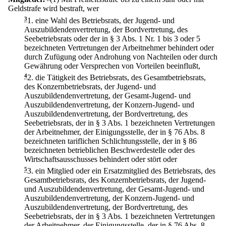
Geldstrafe wird bestraft, wer
3
1.
eine Wahl des Betriebsrats, der Jugend- und
Auszubildendenvertretung, der Bordvertretung, des
Seebetriebsrats oder der in § 3 Abs. 1 Nr. 1 bis 3 oder 5
bezeichneten Vertretungen der Arbeitnehmer behindert oder
durch Zufügung oder Androhung von Nachteilen oder durch
Gewährung oder Versprechen von Vorteilen beeinflußt,
4
2.
die Tätigkeit des Betriebsrats, des Gesamtbetriebsrats,
des Konzernbetriebsrats, der Jugend- und
Auszubildendenvertretung, der Gesamt-Jugend- und
Auszubildendenvertretung, der Konzern-Jugend- und
Auszubildendenvertretung, der Bordvertretung, des
Seebetriebsrats, der in § 3 Abs. 1 bezeichneten Vertretungen
der Arbeitnehmer, der Einigungsstelle, der in § 76 Abs. 8
bezeichneten tariflichen Schlichtungsstelle, der in § 86
bezeichneten betrieblichen Beschwerdestelle oder des
Wirtschaftsausschusses behindert oder stört oder
5
3.
ein Mitglied oder ein Ersatzmitglied des Betriebsrats, des
Gesamtbetriebsrats, des Konzernbetriebsrats, der Jugend-
und Auszubildendenvertretung, der Gesamt-Jugend- und
Auszubildendenvertretung, der Konzern-Jugend- und
Auszubildendenvertretung, der Bordvertretung, des
Seebetriebsrats, der in § 3 Abs. 1 bezeichneten Vertretungen
der Arbeitnehmer, der Einigungsstelle, der in § 76 Abs. 8