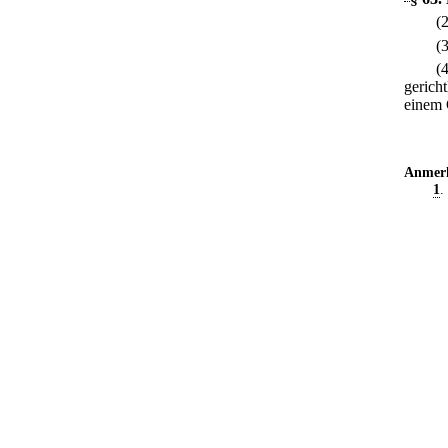
(
(
(
gerich
einem 
Anmer
1
.