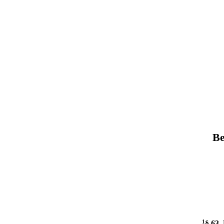
Be
1
§ 63
.