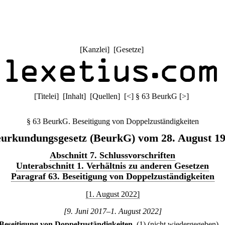
[
Kanzlei
] [
Gesetze
]
[
Titelei
] [
Inhalt
] [
Quellen
]
[
<
]
§ 63 BeurkG
[
>
]
§ 63 BeurkG. Beseitigung von Doppelzuständigkeiten
urkundungsgesetz (BeurkG) vom 28. August 1
Abschnitt 7. Schlussvorschriften
Unterabschnitt 1. Verhältnis zu anderen Gesetzen
Paragraf 63. Beseitigung von Doppelzuständigkeiten
[1. August 2022]
[9. Juni 2017–1. August 2022]
Beseitigung von Doppelzuständigkeiten.
(1) (nicht wiedergegeben)