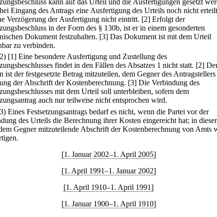
tzungsbeschluss kann auf das Urteil und die Ausfertigungen gesetzt we
bei Eingang des Antrags eine Ausfertigung des Urteils noch nicht erteilt
e Verzögerung der Ausfertigung nicht eintritt.
[2] Erfolgt der
tzungsbeschluss in der Form des § 130b, ist er in einem gesonderten
onischen Dokument festzuhalten.
[3] Das Dokument ist mit dem Urteil
nbar zu verbinden.
(2)
[1] Eine besondere Ausfertigung und Zustellung des
zungsbeschlusses findet in den Fällen des Absatzes 1 nicht statt.
[2] De
n ist der festgesetzte Betrag mitzuteilen, dem Gegner des Antragstellers
ung der Abschrift der Kostenberechnung.
[3] Die Verbindung des
tzungsbeschlusses mit dem Urteil soll unterbleiben, sofern dem
tzungsantrag auch nur teilweise nicht entsprochen wird.
(3) Eines Festsetzungsantrags bedarf es nicht, wenn die Partei vor der
dung des Urteils die Berechnung ihrer Kosten eingereicht hat; in diese
e dem Gegner mitzuteilende Abschrift der Kostenberechnung von Amts
rtigen.
[1. Januar 2002–1. April 2005]
[1. April 1991–1. Januar 2002]
[1. April 1910–1. April 1991]
[1. Januar 1900–1. April 1910]