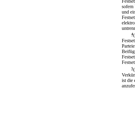
Festse
sofern 
und ein
Festse
elektr
untren
4
Festset
Parteie
Beifüg
Festse
Festse
5
Verkün
ist di
anzufe