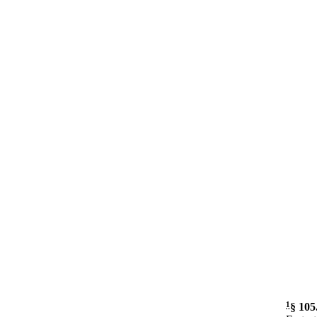
1
§ 105