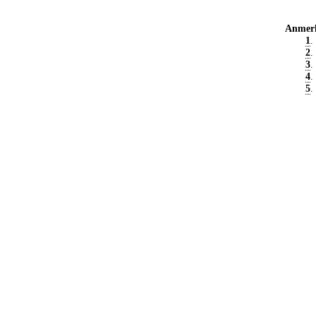
Anmer
1
.
2
.
3
.
4
.
5
.