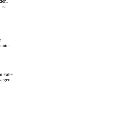
rden,
 ist
n
 unter
m Falle
 wegen