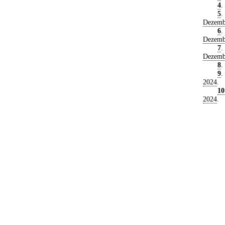
4
.
5
.
Dezemb
6
.
Dezemb
7
.
Dezemb
8
.
9
.
2024
.
10
2024
.