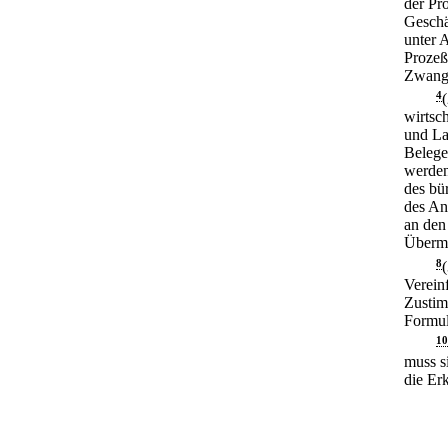
der Pro
Geschäf
unter 
Prozeß
Zwangs
4
wirtsc
und La
Belege
werden
des bü
des Ant
an den
Übermi
8
Verein
Zustim
Formul
10
muss si
die Er