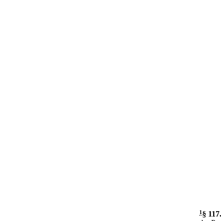
1
§ 117