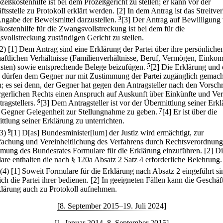
zeßkostenhilfe ist bei dem Prozeßgericht zu stellen; er kann vor der
tsstelle zu Protokoll erklärt werden.
[2] In dem Antrag ist das Streitver
Angabe der Beweismittel darzustellen.
3
[3] Der Antrag auf Bewilligung
kostenhilfe für die Zwangsvollstreckung ist bei dem für die
vollstreckung zuständigen Gericht zu stellen.
(2)
[1] Dem Antrag sind eine Erklärung der Partei über ihre persönliche
haftlichen Verhältnisse (Familienverhältnisse, Beruf, Vermögen, Eink
sten) sowie entsprechende Belege beizufügen.
5
[2] Die Erklärung und 
 dürfen dem Gegner nur mit Zustimmung der Partei zugänglich gemach
; es sei denn, der Gegner hat gegen den Antragsteller nach den Vorschr
rgerlichen Rechts einen Anspruch auf Auskunft über Einkünfte und V
ragstellers.
6
[3] Dem Antragsteller ist vor der Übermittlung seiner Erk
 Gegner Gelegenheit zur Stellungnahme zu geben.
7
[4] Er ist über die
ttlung seiner Erklärung zu unterrichten.
(3)
9
[1] D[as] Bundesminister[ium] der Justiz wird ermächtigt, zur
fachung und Vereinheitlichung des Verfahrens durch Rechtsverordnung
mung des Bundesrates Formulare für die Erklärung einzuführen.
[2] D
are enthalten die nach § 120a Absatz 2 Satz 4 erforderliche Belehrung.
(4)
[1] Soweit Formulare für die Erklärung nach Absatz 2 eingeführt si
ch die Partei ihrer bedienen.
[2] In geeigneten Fällen kann die Geschäft
klärung auch zu Protokoll aufnehmen.
[8. September 2015–19. Juli 2024]
[1. Januar 2014–8. September 2015]