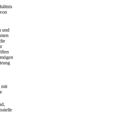
hältnis
 von
n und
ommen
die
t
iften
ermögen
lärung
 mit
ie
nd,
sstelle