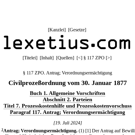
[
Kanzlei
] [
Gesetze
]
[
Titelei
] [
Inhalt
] [
Quellen
]
[
<
]
§ 117 ZPO
[
>
]
§ 117 ZPO. Antrag; Verordnungsermächtigung
Civilprozeßordnung vom 30. Januar 1877
Buch 1. Allgemeine Vorschriften
Abschnitt 2. Parteien
Titel 7. Prozesskostenhilfe und Prozesskostenvorschuss
Paragraf 117. Antrag; Verordnungsermächtigung
[19. Juli 2024]
.
2
Antrag; Verordnungsermächtigung.
(1)
[1] Der Antrag auf Bewil