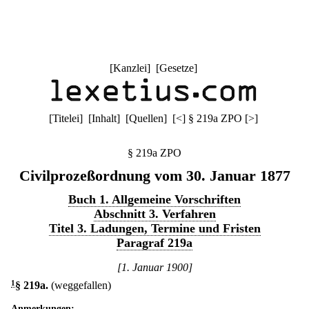
[
Kanzlei
] [
Gesetze
]
[
Titelei
] [
Inhalt
] [
Quellen
]
[
<
]
§ 219a ZPO
[
>
]
§ 219a ZPO
Civilprozeßordnung vom 30. Januar 1877
Buch 1. Allgemeine Vorschriften
Abschnitt 3. Verfahren
Titel 3. Ladungen, Termine und Fristen
Paragraf 219a
[1. Januar 1900]
1
§ 219a
.
(weggefallen)
Anmerkungen: