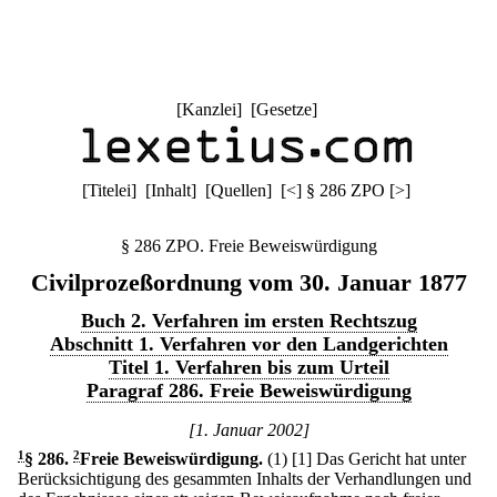
[
Kanzlei
] [
Gesetze
]
[
Titelei
] [
Inhalt
] [
Quellen
]
[
<
]
§ 286 ZPO
[
>
]
§ 286 ZPO. Freie Beweiswürdigung
Civilprozeßordnung vom 30. Januar 1877
Buch 2. Verfahren im ersten Rechtszug
Abschnitt 1. Verfahren vor den Landgerichten
Titel 1. Verfahren bis zum Urteil
Paragraf 286. Freie Beweiswürdigung
[1. Januar 2002]
1
§ 286
.
2
Freie Beweiswürdigung.
(1)
[1] Das Gericht hat unter
Berücksichtigung des gesammten Inhalts der Verhandlungen und