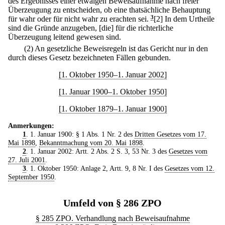
des Ergebnisses einer etwaigen Beweisaufnahme nach freier
Überzeugung zu entscheiden, ob eine thatsächliche Behauptung
für wahr oder für nicht wahr zu erachten sei.
3
[2] In dem Urtheile
sind die Gründe anzugeben, [die] für die richterliche
Überzeugung leitend gewesen sind.
(2) An gesetzliche Beweisregeln ist das Gericht nur in den
durch dieses Gesetz bezeichneten Fällen gebunden.
[1. Oktober 1950–1. Januar 2002]
[1. Januar 1900–1. Oktober 1950]
[1. Oktober 1879–1. Januar 1900]
Anmerkungen:
1
. 1. Januar 1900: § 1 Abs. 1 Nr. 2 des
Dritten Gesetzes vom 17.
Mai 1898
,
Bekanntmachung vom 20. Mai 1898
.
2
. 1. Januar 2002: Artt. 2 Abs. 2 S. 3, 53 Nr. 3 des
Gesetzes vom
27. Juli 2001
.
3
. 1. Oktober 1950: Anlage 2, Artt. 9, 8 Nr. I des
Gesetzes vom 12.
September 1950
.
Umfeld von § 286 ZPO
§ 285 ZPO. Verhandlung nach Beweisaufnahme