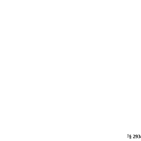
1
§ 293