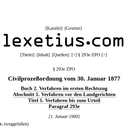
[
Kanzlei
] [
Gesetze
]
[
Titelei
] [
Inhalt
] [
Quellen
]
[
<
]
§ 293e ZPO
[
>
]
§ 293e ZPO
Civilprozeßordnung vom 30. Januar 1877
Buch 2. Verfahren im ersten Rechtszug
Abschnitt 1. Verfahren vor den Landgerichten
Titel 1. Verfahren bis zum Urteil
Paragraf 293e
[1. Januar 1900]
e
.
(weggefallen)