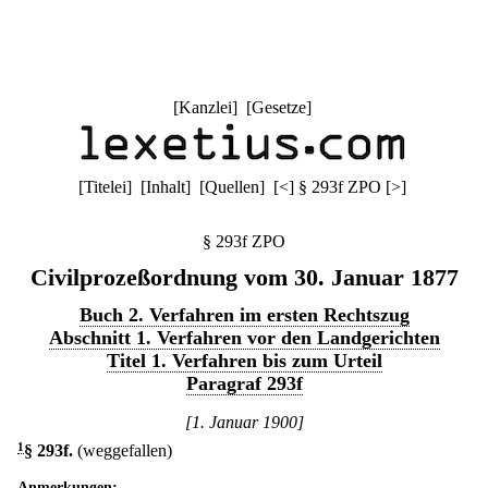
[
Kanzlei
] [
Gesetze
]
[
Titelei
] [
Inhalt
] [
Quellen
]
[
<
]
§ 293f ZPO
[
>
]
§ 293f ZPO
Civilprozeßordnung vom 30. Januar 1877
Buch 2. Verfahren im ersten Rechtszug
Abschnitt 1. Verfahren vor den Landgerichten
Titel 1. Verfahren bis zum Urteil
Paragraf 293f
[1. Januar 1900]
1
§ 293f
.
(weggefallen)
Anmerkungen: