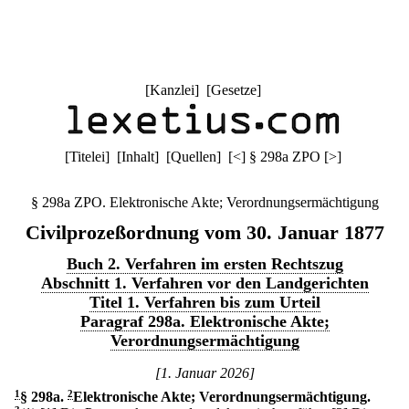
[
Kanzlei
] [
Gesetze
]
[
Titelei
] [
Inhalt
] [
Quellen
]
[
<
]
§ 298a ZPO
[
>
]
§ 298a ZPO. Elektronische Akte; Verordnungsermächtigung
Civilprozeßordnung vom 30. Januar 1877
Buch 2. Verfahren im ersten Rechtszug
Abschnitt 1. Verfahren vor den Landgerichten
Titel 1. Verfahren bis zum Urteil
Paragraf 298a. Elektronische Akte;
Verordnungsermächtigung
[1. Januar 2026]
1
§ 298a
.
2
Elektronische Akte; Verordnungsermächtigung.