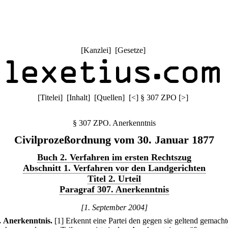
[
Kanzlei
] [
Gesetze
]
[
Titelei
] [
Inhalt
] [
Quellen
]
[
<
]
§ 307 ZPO
[
>
]
§ 307 ZPO. Anerkenntnis
Civilprozeßordnung vom 30. Januar 1877
Buch 2. Verfahren im ersten Rechtszug
Abschnitt 1. Verfahren vor den Landgerichten
Titel 2. Urteil
Paragraf 307. Anerkenntnis
[1. September 2004]
.
Anerkenntnis.
[1] Erkennt eine Partei den gegen sie geltend gemach