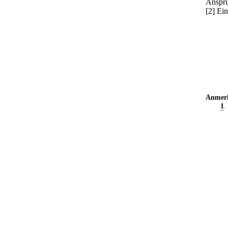
Anspru
[2] Ei
Anmer
1
.