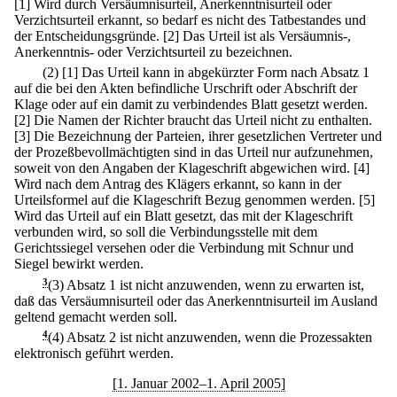
[1] Wird durch Versäumnisurteil, Anerkenntnisurteil oder
Verzichtsurteil erkannt, so bedarf es nicht des Tatbestandes und
der Entscheidungsgründe.
[2] Das Urteil ist als Versäumnis-,
Anerkenntnis- oder Verzichtsurteil zu bezeichnen.
(2)
[1] Das Urteil kann in abgekürzter Form nach Absatz 1
auf die bei den Akten befindliche Urschrift oder Abschrift der
Klage oder auf ein damit zu verbindendes Blatt gesetzt werden.
[2] Die Namen der Richter braucht das Urteil nicht zu enthalten.
[3] Die Bezeichnung der Parteien, ihrer gesetzlichen Vertreter und
der Prozeßbevollmächtigten sind in das Urteil nur aufzunehmen,
soweit von den Angaben der Klageschrift abgewichen wird.
[4]
Wird nach dem Antrag des Klägers erkannt, so kann in der
Urteilsformel auf die Klageschrift Bezug genommen werden.
[5]
Wird das Urteil auf ein Blatt gesetzt, das mit der Klageschrift
verbunden wird, so soll die Verbindungsstelle mit dem
Gerichtssiegel versehen oder die Verbindung mit Schnur und
Siegel bewirkt werden.
3
(3) Absatz 1 ist nicht anzuwenden, wenn zu erwarten ist,
daß das Versäumnisurteil oder das Anerkenntnisurteil im Ausland
geltend gemacht werden soll.
4
(4) Absatz 2 ist nicht anzuwenden, wenn die Prozessakten
elektronisch geführt werden.
[1. Januar 2002–1. April 2005]