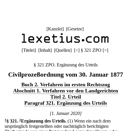
[
Kanzlei
] [
Gesetze
]
[
Titelei
] [
Inhalt
] [
Quellen
]
[
<
]
§ 321 ZPO
[
>
]
§ 321 ZPO. Ergänzung des Urteils
Civilprozeßordnung vom 30. Januar 1877
Buch 2. Verfahren im ersten Rechtszug
Abschnitt 1. Verfahren vor den Landgerichten
Titel 2. Urteil
Paragraf 321. Ergänzung des Urteils
[1. Januar 2020]
1
§ 321
.
2
Ergänzung des Urteils.
(1) Wenn ein nach dem
ursprünglich festgestellten oder nachträglich berichtigten