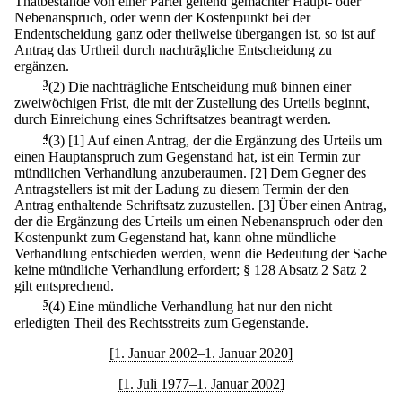
Thatbestande von einer Partei geltend gemachter Haupt- oder
Nebenanspruch, oder wenn der Kostenpunkt bei der
Endentscheidung ganz oder theilweise übergangen ist, so ist auf
Antrag das Urtheil durch nachträgliche Entscheidung zu
ergänzen.
3
(2) Die nachträgliche Entscheidung muß binnen einer
zweiwöchigen Frist, die mit der Zustellung des Urteils beginnt,
durch Einreichung eines Schriftsatzes beantragt werden.
4
(3)
[1] Auf einen Antrag, der die Ergänzung des Urteils um
einen Hauptanspruch zum Gegenstand hat, ist ein Termin zur
mündlichen Verhandlung anzuberaumen.
[2] Dem Gegner des
Antragstellers ist mit der Ladung zu diesem Termin der den
Antrag enthaltende Schriftsatz zuzustellen.
[3] Über einen Antrag,
der die Ergänzung des Urteils um einen Nebenanspruch oder den
Kostenpunkt zum Gegenstand hat, kann ohne mündliche
Verhandlung entschieden werden, wenn die Bedeutung der Sache
keine mündliche Verhandlung erfordert; § 128 Absatz 2 Satz 2
gilt entsprechend.
5
(4) Eine mündliche Verhandlung hat nur den nicht
erledigten Theil des Rechtsstreits zum Gegenstande.
[1. Januar 2002–1. Januar 2020]
[1. Juli 1977–1. Januar 2002]