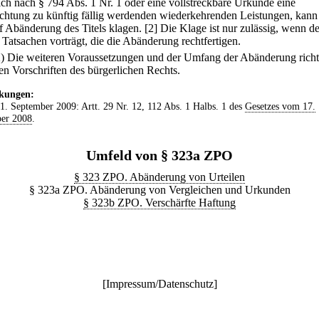
ich nach § 794 Abs. 1 Nr. 1 oder eine vollstreckbare Urkunde eine
ichtung zu künftig fällig werdenden wiederkehrenden Leistungen, kann
uf Abänderung des Titels klagen.
[2] Die Klage ist nur zulässig, wenn de
 Tatsachen vorträgt, die die Abänderung rechtfertigen.
2) Die weiteren Voraussetzungen und der Umfang der Abänderung richt
en Vorschriften des bürgerlichen Rechts.
kungen:
 1. September 2009: Artt. 29 Nr. 12, 112 Abs. 1 Halbs. 1 des
Gesetzes vom 17.
er 2008
.
Umfeld von § 323a ZPO
§ 323 ZPO. Abänderung von Urteilen
§ 323a ZPO. Abänderung von Vergleichen und Urkunden
§ 323b ZPO. Verschärfte Haftung
[
Impressum/Datenschutz
]