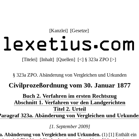
[
Kanzlei
] [
Gesetze
]
[
Titelei
] [
Inhalt
] [
Quellen
]
[
<
]
§ 323a ZPO
[
>
]
§ 323a ZPO. Abänderung von Vergleichen und Urkunden
Civilprozeßordnung vom 30. Januar 1877
Buch 2. Verfahren im ersten Rechtszug
Abschnitt 1. Verfahren vor den Landgerichten
Titel 2. Urteil
Paragraf 323a. Abänderung von Vergleichen und Urkunde
[1. September 2009]
a
.
Abänderung von Vergleichen und Urkunden.
(1)
[1] Enthält ein