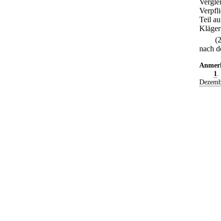
Vergle
Verpfl
Teil a
Kläger
(
nach d
Anmer
1
.
Dezemb