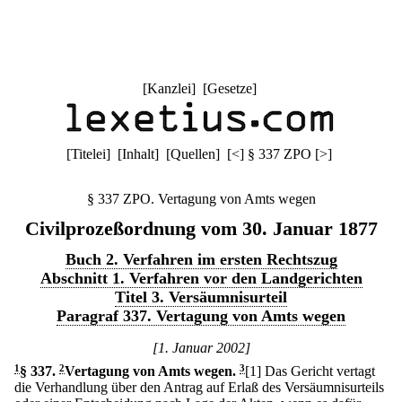
[
Kanzlei
] [
Gesetze
]
[
Titelei
] [
Inhalt
] [
Quellen
]
[
<
]
§ 337 ZPO
[
>
]
§ 337 ZPO. Vertagung von Amts wegen
Civilprozeßordnung vom 30. Januar 1877
Buch 2. Verfahren im ersten Rechtszug
Abschnitt 1. Verfahren vor den Landgerichten
Titel 3. Versäumnisurteil
Paragraf 337. Vertagung von Amts wegen
[1. Januar 2002]
1
§ 337
.
2
Vertagung von Amts wegen.
3
[1] Das Gericht vertagt
die Verhandlung über den Antrag auf Erlaß des Versäumnisurteils