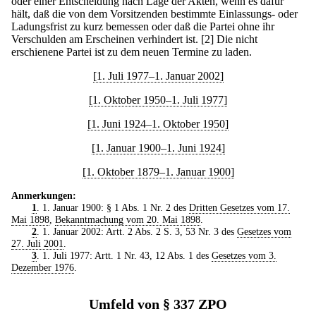
oder einer Entscheidung nach Lage der Akten, wenn es dafür
hält, daß die von dem Vorsitzenden bestimmte Einlassungs- oder
Ladungsfrist zu kurz bemessen oder daß die Partei ohne ihr
Verschulden am Erscheinen verhindert ist.
[2] Die nicht
erschienene Partei ist zu dem neuen Termine zu laden.
[1. Juli 1977–1. Januar 2002]
[1. Oktober 1950–1. Juli 1977]
[1. Juni 1924–1. Oktober 1950]
[1. Januar 1900–1. Juni 1924]
[1. Oktober 1879–1. Januar 1900]
Anmerkungen:
1
. 1. Januar 1900: § 1 Abs. 1 Nr. 2 des
Dritten Gesetzes vom 17.
Mai 1898
,
Bekanntmachung vom 20. Mai 1898
.
2
. 1. Januar 2002: Artt. 2 Abs. 2 S. 3, 53 Nr. 3 des
Gesetzes vom
27. Juli 2001
.
3
. 1. Juli 1977: Artt. 1 Nr. 43, 12 Abs. 1 des
Gesetzes vom 3.
Dezember 1976
.
Umfeld von § 337 ZPO