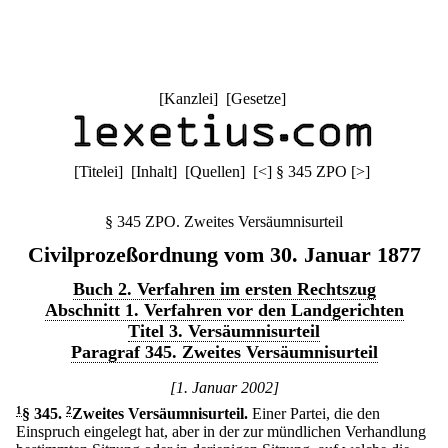
[
Kanzlei
] [
Gesetze
]
[
Titelei
] [
Inhalt
] [
Quellen
]
[
<
]
§ 345 ZPO
[
>
]
§ 345 ZPO. Zweites Versäumnisurteil
Civilprozeßordnung vom 30. Januar 1877
Buch 2. Verfahren im ersten Rechtszug
Abschnitt 1. Verfahren vor den Landgerichten
Titel 3. Versäumnisurteil
Paragraf 345. Zweites Versäumnisurteil
[1. Januar 2002]
1
§ 345
.
2
Zweites Versäumnisurteil.
Einer Partei, die den
Einspruch eingelegt hat, aber in der zur mündlichen Verhandlung