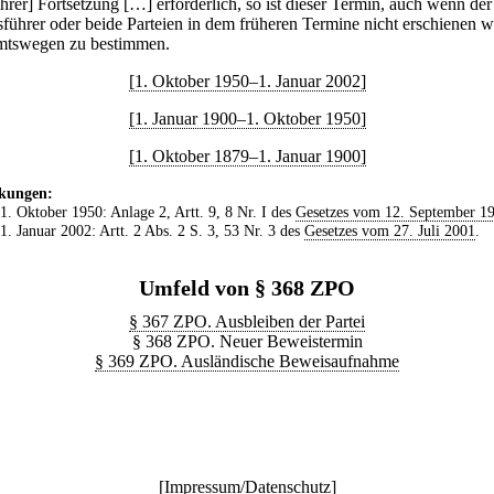
hrer] Fortsetzung […] erforderlich, so ist dieser Termin, auch wenn der
führer oder beide Parteien in dem früheren Termine nicht erschienen w
tswegen zu bestimmen.
[1. Oktober 1950–1. Januar 2002]
[1. Januar 1900–1. Oktober 1950]
[1. Oktober 1879–1. Januar 1900]
kungen:
 1. Oktober 1950: Anlage 2, Artt. 9, 8 Nr. I des
Gesetzes vom 12. September 1
 1. Januar 2002: Artt. 2 Abs. 2 S. 3, 53 Nr. 3 des
Gesetzes vom 27. Juli 2001
.
Umfeld von § 368 ZPO
§ 367 ZPO. Ausbleiben der Partei
§ 368 ZPO. Neuer Beweistermin
§ 369 ZPO. Ausländische Beweisaufnahme
[
Impressum/Datenschutz
]