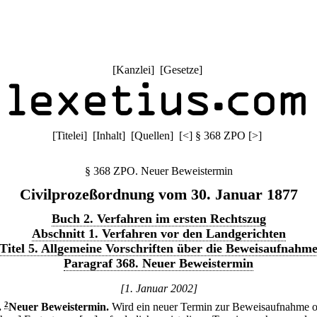
[
Kanzlei
] [
Gesetze
]
[
Titelei
] [
Inhalt
] [
Quellen
]
[
<
]
§ 368 ZPO
[
>
]
§ 368 ZPO. Neuer Beweistermin
Civilprozeßordnung vom 30. Januar 1877
Buch 2. Verfahren im ersten Rechtszug
Abschnitt 1. Verfahren vor den Landgerichten
Titel 5. Allgemeine Vorschriften über die Beweisaufnahm
Paragraf 368. Neuer Beweistermin
[1. Januar 2002]
.
2
Neuer Beweistermin.
Wird ein neuer Termin zur Beweisaufnahme 