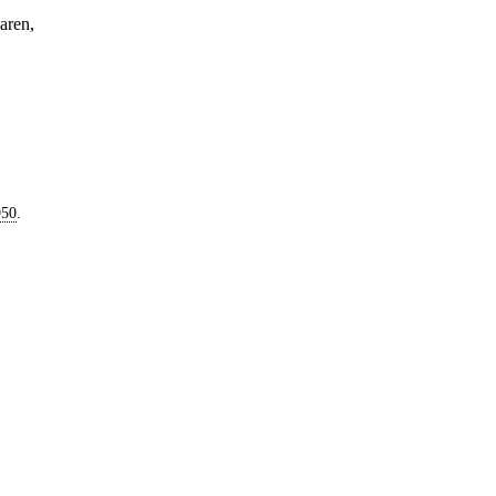
aren,
950
.