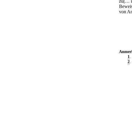
zu[… i
Beweis
von Am
Anmer
1
.
2
.