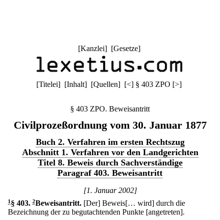
[
Kanzlei
] [
Gesetze
]
[
Titelei
] [
Inhalt
] [
Quellen
]
[
<
]
§ 403 ZPO
[
>
]
§ 403 ZPO. Beweisantritt
Civilprozeßordnung vom 30. Januar 1877
Buch 2. Verfahren im ersten Rechtszug
Abschnitt 1. Verfahren vor den Landgerichten
Titel 8. Beweis durch Sachverständige
Paragraf 403. Beweisantritt
[1. Januar 2002]
1
§ 403
.
2
Beweisantritt.
[Der] Beweis[… wird] durch die
Bezeichnung der zu begutachtenden Punkte [angetreten].