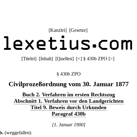
[
Kanzlei
] [
Gesetze
]
[
Titelei
] [
Inhalt
] [
Quellen
]
[
<
]
§ 430b ZPO
[
>
]
§ 430b ZPO
Civilprozeßordnung vom 30. Januar 1877
Buch 2. Verfahren im ersten Rechtszug
Abschnitt 1. Verfahren vor den Landgerichten
Titel 9. Beweis durch Urkunden
Paragraf 430b
[1. Januar 1900]
b
.
(weggefallen)