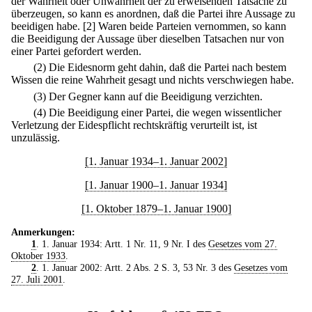
der Wahrheit oder Unwahrheit der zu erweisenden Tatsache zu
überzeugen, so kann es anordnen, daß die Partei ihre Aussage zu
beeidigen habe.
[2] Waren beide Parteien vernommen, so kann
die Beeidigung der Aussage über dieselben Tatsachen nur von
einer Partei gefordert werden.
(2) Die Eidesnorm geht dahin, daß die Partei nach bestem
Wissen die reine Wahrheit gesagt und nichts verschwiegen habe.
(3) Der Gegner kann auf die Beeidigung verzichten.
(4) Die Beeidigung einer Partei, die wegen wissentlicher
Verletzung der Eidespflicht rechtskräftig verurteilt ist, ist
unzulässig.
[1. Januar 1934–1. Januar 2002]
[1. Januar 1900–1. Januar 1934]
[1. Oktober 1879–1. Januar 1900]
Anmerkungen:
1
. 1. Januar 1934: Artt. 1 Nr. 11, 9 Nr. I des
Gesetzes vom 27.
Oktober 1933
.
2
. 1. Januar 2002: Artt. 2 Abs. 2 S. 3, 53 Nr. 3 des
Gesetzes vom
27. Juli 2001
.