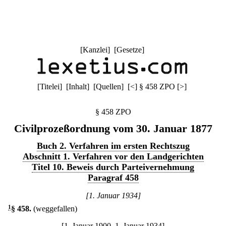
[
Kanzlei
] [
Gesetze
]
[
Titelei
] [
Inhalt
] [
Quellen
]
[
<
]
§ 458 ZPO
[
>
]
§ 458 ZPO
Civilprozeßordnung vom 30. Januar 1877
Buch 2. Verfahren im ersten Rechtszug
Abschnitt 1. Verfahren vor den Landgerichten
Titel 10. Beweis durch Parteivernehmung
Paragraf 458
[1. Januar 1934]
1
§ 458
.
(weggefallen)
[1. Januar 1900–1. Januar 1934]