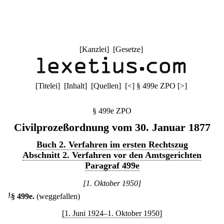
[
Kanzlei
] [
Gesetze
]
[
Titelei
] [
Inhalt
] [
Quellen
]
[
<
]
§ 499e ZPO
[
>
]
§ 499e ZPO
Civilprozeßordnung vom 30. Januar 1877
Buch 2. Verfahren im ersten Rechtszug
Abschnitt 2. Verfahren vor den Amtsgerichten
Paragraf 499e
[1. Oktober 1950]
1
§ 499e
.
(weggefallen)
[1. Juni 1924–1. Oktober 1950]