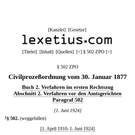
[
Kanzlei
] [
Gesetze
]
[
Titelei
] [
Inhalt
] [
Quellen
]
[
<
]
§ 502 ZPO
[
>
]
§ 502 ZPO
Civilprozeßordnung vom 30. Januar 1877
Buch 2. Verfahren im ersten Rechtszug
Abschnitt 2. Verfahren vor den Amtsgerichten
Paragraf 502
[1. Juni 1924]
1
§ 502
.
(weggefallen)
[1. April 1910–1. Juni 1924]