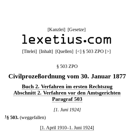
[
Kanzlei
] [
Gesetze
]
[
Titelei
] [
Inhalt
] [
Quellen
]
[
<
]
§ 503 ZPO
[
>
]
§ 503 ZPO
Civilprozeßordnung vom 30. Januar 1877
Buch 2. Verfahren im ersten Rechtszug
Abschnitt 2. Verfahren vor den Amtsgerichten
Paragraf 503
[1. Juni 1924]
1
§ 503
.
(weggefallen)
[1. April 1910–1. Juni 1924]