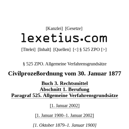
[
Kanzlei
] [
Gesetze
]
[
Titelei
] [
Inhalt
] [
Quellen
]
[
<
]
§ 525 ZPO
[
>
]
§ 525 ZPO. Allgemeine Verfahrensgrundsätze
Civilprozeßordnung vom 30. Januar 1877
Buch 3. Rechtsmittel
Abschnitt 1. Berufung
Paragraf 525. Allgemeine Verfahrensgrundsätze
[1. Januar 2002]
[1. Januar 1900–1. Januar 2002]
[1. Oktober 1879–1. Januar 1900]