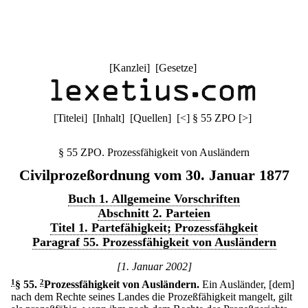
[
Kanzlei
] [
Gesetze
]
[
Titelei
] [
Inhalt
] [
Quellen
]
[
<
]
§ 55 ZPO
[
>
]
§ 55 ZPO. Prozessfähigkeit von Ausländern
Civilprozeßordnung vom 30. Januar 1877
Buch 1. Allgemeine Vorschriften
Abschnitt 2. Parteien
Titel 1. Partefähigkeit; Prozessfähgkeit
Paragraf 55. Prozessfähigkeit von Ausländern
[1. Januar 2002]
1
§ 55
.
2
Prozessfähigkeit von Ausländern.
Ein Ausländer, [dem]
nach dem Rechte seines Landes die Prozeßfähigkeit mangelt, gilt