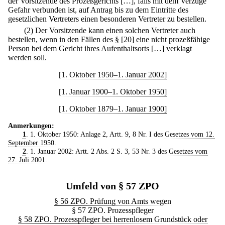
der Vorsitzende des Prozeßgerichts […], falls mit dem Verzuge
Gefahr verbunden ist, auf Antrag bis zu dem Eintritte des
gesetzlichen Vertreters einen besonderen Vertreter zu bestellen.
(2) Der Vorsitzende kann einen solchen Vertreter auch
bestellen, wenn in den Fällen des § [20] eine nicht prozeßfähige
Person bei dem Gericht ihres Aufenthaltsorts […] verklagt
werden soll.
[1. Oktober 1950–1. Januar 2002]
[1. Januar 1900–1. Oktober 1950]
[1. Oktober 1879–1. Januar 1900]
Anmerkungen:
1
. 1. Oktober 1950: Anlage 2, Artt. 9, 8 Nr. I des
Gesetzes vom 12.
September 1950
.
2
. 1. Januar 2002: Artt. 2 Abs. 2 S. 3, 53 Nr. 3 des
Gesetzes vom
27. Juli 2001
.
Umfeld von § 57 ZPO
§ 56 ZPO. Prüfung von Amts wegen
§ 57 ZPO. Prozesspfleger
§ 58 ZPO. Prozesspfleger bei herrenlosem Grundstück oder