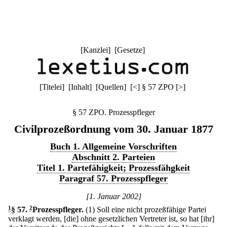
[
Kanzlei
] [
Gesetze
]
[
Titelei
] [
Inhalt
] [
Quellen
]
[
<
]
§ 57 ZPO
[
>
]
§ 57 ZPO. Prozesspfleger
Civilprozeßordnung vom 30. Januar 1877
Buch 1. Allgemeine Vorschriften
Abschnitt 2. Parteien
Titel 1. Partefähigkeit; Prozessfähgkeit
Paragraf 57. Prozesspfleger
[1. Januar 2002]
1
§ 57
.
2
Prozesspfleger.
(1) Soll eine nicht prozeßfähige Partei
verklagt werden, [die] ohne gesetzlichen Vertreter ist, so hat [ihr]