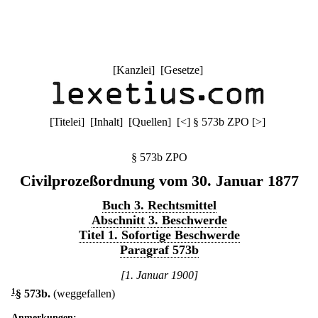
[
Kanzlei
] [
Gesetze
]
[
Titelei
] [
Inhalt
] [
Quellen
]
[
<
]
§ 573b ZPO
[
>
]
§ 573b ZPO
Civilprozeßordnung vom 30. Januar 1877
Buch 3. Rechtsmittel
Abschnitt 3. Beschwerde
Titel 1. Sofortige Beschwerde
Paragraf 573b
[1. Januar 1900]
1
§ 573b
.
(weggefallen)
Anmerkungen: