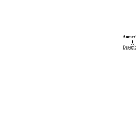
Anmer
1
.
Dezemb