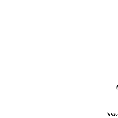
A
1
§ 620