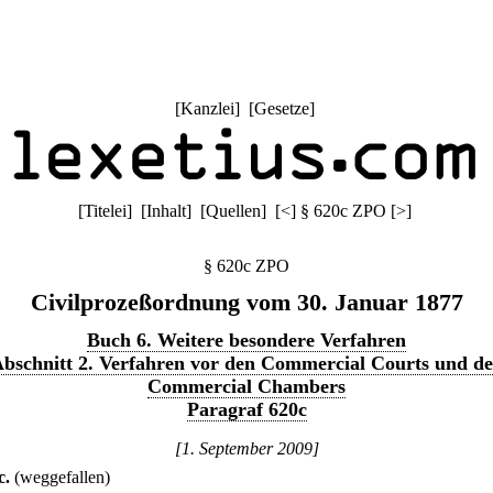
[
Kanzlei
] [
Gesetze
]
[
Titelei
] [
Inhalt
] [
Quellen
]
[
<
]
§ 620c ZPO
[
>
]
§ 620c ZPO
Civilprozeßordnung vom 30. Januar 1877
Buch 6. Weitere besondere Verfahren
bschnitt 2. Verfahren vor den Commercial Courts und d
Commercial Chambers
Paragraf 620c
[1. September 2009]
c
.
(weggefallen)