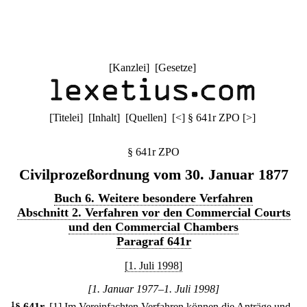
[
Kanzlei
] [
Gesetze
]
[
Titelei
] [
Inhalt
] [
Quellen
]
[
<
]
§ 641r ZPO
[
>
]
§ 641r ZPO
Civilprozeßordnung vom 30. Januar 1877
Buch 6. Weitere besondere Verfahren
Abschnitt 2. Verfahren vor den Commercial Courts
und den Commercial Chambers
Paragraf 641r
[1. Juli 1998]
[1. Januar 1977–1. Juli 1998]
1
§ 641r
.
[1] Im Vereinfachten Verfahren können die Anträge und