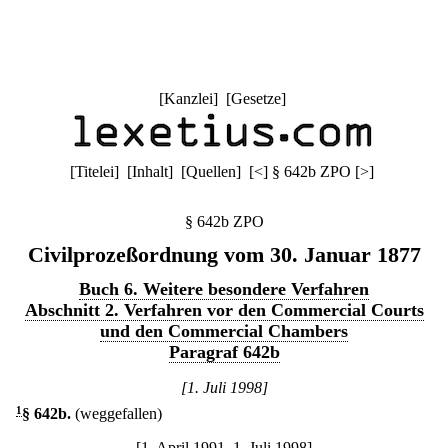
[
Kanzlei
] [
Gesetze
]
[
Titelei
] [
Inhalt
] [
Quellen
]
[
<
]
§ 642b ZPO
[
>
]
§ 642b ZPO
Civilprozeßordnung vom 30. Januar 1877
Buch 6. Weitere besondere Verfahren
Abschnitt 2. Verfahren vor den Commercial Courts
und den Commercial Chambers
Paragraf 642b
[1. Juli 1998]
1
§ 642b
.
(weggefallen)
[1. April 1991–1. Juli 1998]