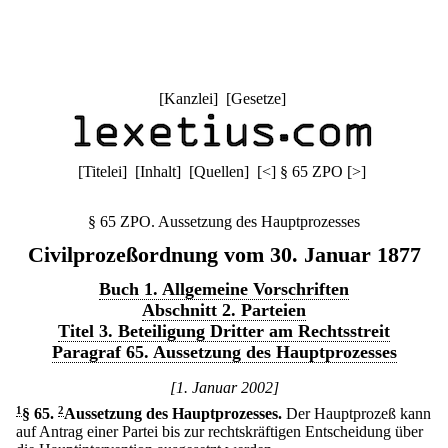
[
Kanzlei
] [
Gesetze
]
[
Titelei
] [
Inhalt
] [
Quellen
]
[
<
]
§ 65 ZPO
[
>
]
§ 65 ZPO. Aussetzung des Hauptprozesses
Civilprozeßordnung vom 30. Januar 1877
Buch 1. Allgemeine Vorschriften
Abschnitt 2. Parteien
Titel 3. Beteiligung Dritter am Rechtsstreit
Paragraf 65. Aussetzung des Hauptprozesses
[1. Januar 2002]
1
§ 65
.
2
Aussetzung des Hauptprozesses.
Der Hauptprozeß kann
auf Antrag einer Partei bis zur rechtskräftigen Entscheidung über