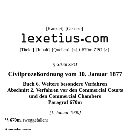
[
Kanzlei
] [
Gesetze
]
[
Titelei
] [
Inhalt
] [
Quellen
]
[
<
]
§ 670m ZPO
[
>
]
§ 670m ZPO
Civilprozeßordnung vom 30. Januar 1877
Buch 6. Weitere besondere Verfahren
Abschnitt 2. Verfahren vor den Commercial Courts
und den Commercial Chambers
Paragraf 670m
[1. Januar 1900]
1
§ 670m
.
(weggefallen)
Anmerkungen: