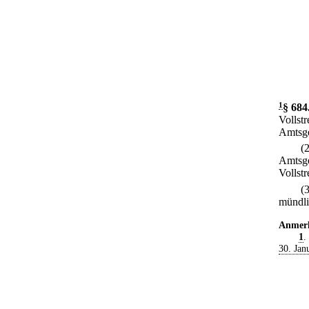
1
§ 684
Vollst
Amtsge
(
Amtsge
Vollstr
(
mündli
Anmer
1
.
30. Jan