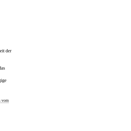
it der
das
gige
s vom