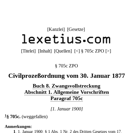
[
Kanzlei
] [
Gesetze
]
[
Titelei
] [
Inhalt
] [
Quellen
]
[
<
]
§ 705c ZPO
[
>
]
§ 705c ZPO
Civilprozeßordnung vom 30. Januar 1877
Buch 8. Zwangsvollstreckung
Abschnitt 1. Allgemeine Vorschriften
Paragraf 705c
[1. Januar 1900]
1
§ 705c
.
(weggefallen)
Anmerkungen:
1
. 1. Januar 1900: § 1 Abs. 1 Nr. 2 des
Dritten Gesetzes vom 17.