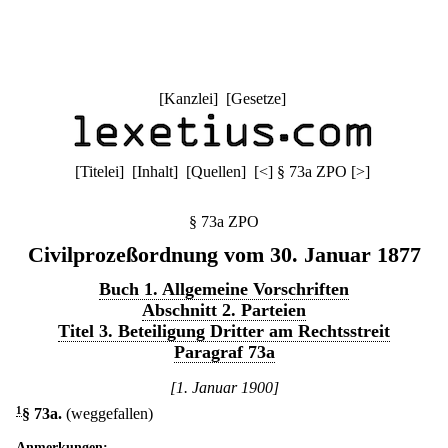
[
Kanzlei
] [
Gesetze
]
[
Titelei
] [
Inhalt
] [
Quellen
]
[
<
]
§ 73a ZPO
[
>
]
§ 73a ZPO
Civilprozeßordnung vom 30. Januar 1877
Buch 1. Allgemeine Vorschriften
Abschnitt 2. Parteien
Titel 3. Beteiligung Dritter am Rechtsstreit
Paragraf 73a
[1. Januar 1900]
1
§ 73a
.
(weggefallen)
Anmerkungen: