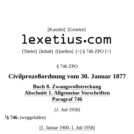
[
Kanzlei
] [
Gesetze
]
[
Titelei
] [
Inhalt
] [
Quellen
]
[
<
]
§ 746 ZPO
[
>
]
§ 746 ZPO
Civilprozeßordnung vom 30. Januar 1877
Buch 8. Zwangsvollstreckung
Abschnitt 1. Allgemeine Vorschriften
Paragraf 746
[1. Juli 1958]
1
§ 746
.
(weggefallen)
[1. Januar 1900–1. Juli 1958]