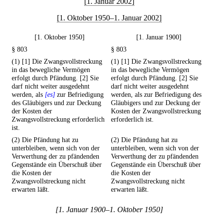
[1. Januar 2002]
[1. Oktober 1950–1. Januar 2002]
[1. Oktober 1950]
[1. Januar 1900]
§ 803
§ 803
(1) [1] Die Zwangsvollstreckung
(1) [1] Die Zwangsvollstreckung
in das bewegliche Vermögen
in das bewegliche Vermögen
erfolgt durch Pfändung. [2] Sie
erfolgt durch Pfändung. [2] Sie
darf nicht weiter ausgedehnt
darf nicht weiter ausgedehnt
werden, als
[es]
zur Befriedigung
werden, als zur Befriedigung des
des Gläubigers und zur Deckung
Gläubigers und zur Deckung der
der Kosten der
Kosten der Zwangsvollstreckung
Zwangsvollstreckung erforderlich
erforderlich ist.
ist.
(2) Die Pfändung hat zu
(2) Die Pfändung hat zu
unterbleiben, wenn sich von der
unterbleiben, wenn sich von der
Verwerthung der zu pfändenden
Verwerthung der zu pfändenden
Gegenstände ein Überschuß über
Gegenstände ein Überschuß über
die Kosten der
die Kosten der
Zwangsvollstreckung nicht
Zwangsvollstreckung nicht
erwarten läßt.
erwarten läßt.
[1. Januar 1900–1. Oktober 1950]