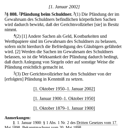
[1. Januar 2002]
1
§ 808
.
2
Pfändung beim Schuldner.
3
(1) Die Pfändung der im
Gewahrsam des Schuldners befindlichen körperlichen Sachen
wird dadurch bewirkt, daß der Gerichtsvollzieher [sie] in Besitz
nimmt.
4
(2)
[1] Andere Sachen als Geld, Kostbarkeiten und
Werthpapiere sind im Gewahrsam des Schuldners zu belassen,
sofern nicht hierdurch die Befriedigung des Gläubigers gefährdet
wird.
[2] Werden die Sachen im Gewahrsam des Schuldners
belassen, so ist die Wirksamkeit der Pfändung dadurch bedingt,
daß durch Anlegung von Siegeln oder auf sonstige Weise die
Pfändung ersichtlich gemacht ist.
5
(3) Der Gerichtsvollzieher hat den Schuldner von der
[erfolgten] Pfändung in Kenntniß zu setzen.
[1. Oktober 1950–1. Januar 2002]
[1. Januar 1900–1. Oktober 1950]
[1. Oktober 1879–1. Januar 1900]
Anmerkungen:
1
. 1. Januar 1900: § 1 Abs. 1 Nr. 2 des
Dritten Gesetzes vom 17.
Mai 1898
,
Bekanntmachung vom 20. Mai 1898
.