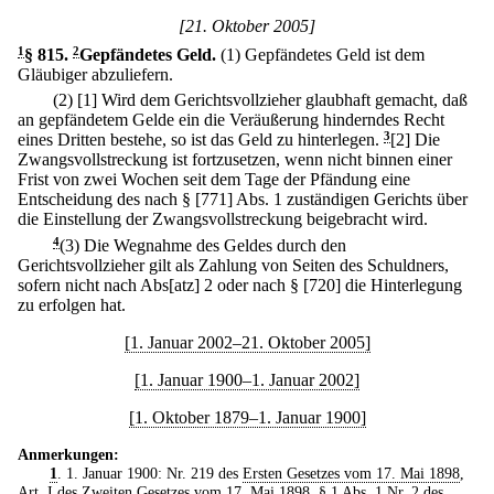
[21. Oktober 2005]
1
§ 815
.
2
Gepfändetes Geld.
(1) Gepfändetes Geld ist dem
Gläubiger abzuliefern.
(2)
[1] Wird dem Gerichtsvollzieher glaubhaft gemacht, daß
an gepfändetem Gelde ein die Veräußerung hinderndes Recht
eines Dritten bestehe, so ist das Geld zu hinterlegen.
3
[2] Die
Zwangsvollstreckung ist fortzusetzen, wenn nicht binnen einer
Frist von zwei Wochen seit dem Tage der Pfändung eine
Entscheidung des nach § [771] Abs. 1 zuständigen Gerichts über
die Einstellung der Zwangsvollstreckung beigebracht wird.
4
(3) Die Wegnahme des Geldes durch den
Gerichtsvollzieher gilt als Zahlung von Seiten des Schuldners,
sofern nicht nach Abs[atz] 2 oder nach § [720] die Hinterlegung
zu erfolgen hat.
[1. Januar 2002–21. Oktober 2005]
[1. Januar 1900–1. Januar 2002]
[1. Oktober 1879–1. Januar 1900]
Anmerkungen:
1
. 1. Januar 1900: Nr. 219 des
Ersten Gesetzes vom 17. Mai 1898
,
Art. I des
Zweiten Gesetzes vom 17. Mai 1898
, § 1 Abs. 1 Nr. 2 des