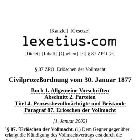
[
Kanzlei
] [
Gesetze
]
[
Titelei
] [
Inhalt
] [
Quellen
]
[
<
]
§ 87 ZPO
[
>
]
§ 87 ZPO. Erlöschen der Vollmacht
Civilprozeßordnung vom 30. Januar 1877
Buch 1. Allgemeine Vorschriften
Abschnitt 2. Parteien
Titel 4. Prozessbevollmächtigte und Beistände
Paragraf 87. Erlöschen der Vollmacht
[1. Januar 2002]
1
§ 87
.
2
Erlöschen der Vollmacht.
(1) Dem Gegner gegenüber
erlangt die Kündigung des Vollmachtvertrags erst durch die