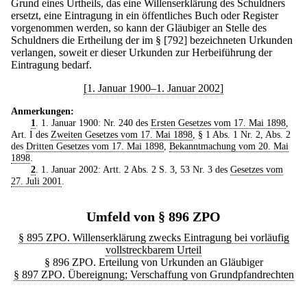
Grund eines Urtheils, das eine Willenserklärung des Schuldners
ersetzt, eine Eintragung in ein öffentliches Buch oder Register
vorgenommen werden, so kann der Gläubiger an Stelle des
Schuldners die Ertheilung der im § [792] bezeichneten Urkunden
verlangen, soweit er dieser Urkunden zur Herbeiführung der
Eintragung bedarf.
[1. Januar 1900–1. Januar 2002]
Anmerkungen:
1
. 1. Januar 1900: Nr. 240 des
Ersten Gesetzes vom 17. Mai 1898
,
Art. I des
Zweiten Gesetzes vom 17. Mai 1898
, § 1 Abs. 1 Nr. 2, Abs. 2
des
Dritten Gesetzes vom 17. Mai 1898
,
Bekanntmachung vom 20. Mai
1898
.
2
. 1. Januar 2002: Artt. 2 Abs. 2 S. 3, 53 Nr. 3 des
Gesetzes vom
27. Juli 2001
.
Umfeld von § 896 ZPO
§ 895 ZPO. Willenserklärung zwecks Eintragung bei vorläufig
vollstreckbarem Urteil
§ 896 ZPO. Erteilung von Urkunden an Gläubiger
§ 897 ZPO. Übereignung; Verschaffung von Grundpfandrechten