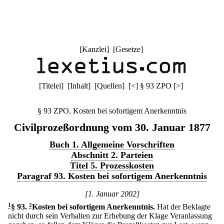
[
Kanzlei
] [
Gesetze
]
[
Titelei
] [
Inhalt
] [
Quellen
]
[
<
]
§ 93 ZPO
[
>
]
§ 93 ZPO. Kosten bei sofortigem Anerkenntnis
Civilprozeßordnung vom 30. Januar 1877
Buch 1. Allgemeine Vorschriften
Abschnitt 2. Parteien
Titel 5. Prozesskosten
Paragraf 93. Kosten bei sofortigem Anerkenntnis
[1. Januar 2002]
1
§ 93
.
2
Kosten bei sofortigem Anerkenntnis.
Hat der Beklagte
nicht durch sein Verhalten zur Erhebung der Klage Veranlassung