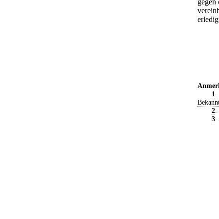
gegen 
verein
erledig
Anmer
1
.
Bekann
2
.
3
.