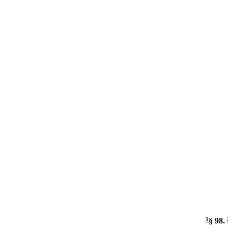
1
§ 98
.