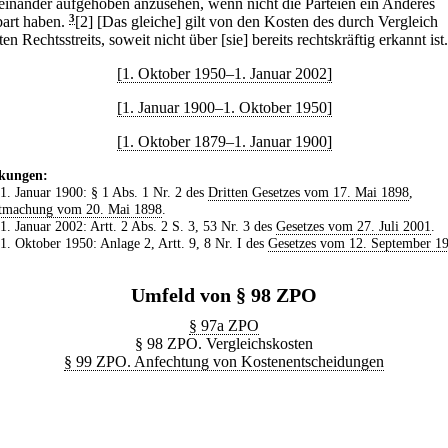
einander aufgehoben anzusehen, wenn nicht die Parteien ein Anderes
bart haben.
3
[2] [Das gleiche] gilt von den Kosten des durch Vergleich
ten Rechtsstreits, soweit nicht über [sie] bereits rechtskräftig erkannt ist.
[1. Oktober 1950–1. Januar 2002]
[1. Januar 1900–1. Oktober 1950]
[1. Oktober 1879–1. Januar 1900]
kungen:
 1. Januar 1900: § 1 Abs. 1 Nr. 2 des
Dritten Gesetzes vom 17. Mai 1898
,
tmachung vom 20. Mai 1898
.
 1. Januar 2002: Artt. 2 Abs. 2 S. 3, 53 Nr. 3 des
Gesetzes vom 27. Juli 2001
.
 1. Oktober 1950: Anlage 2, Artt. 9, 8 Nr. I des
Gesetzes vom 12. September 1
Umfeld von § 98 ZPO
§ 97a ZPO
§ 98 ZPO. Vergleichskosten
§ 99 ZPO. Anfechtung von Kostenentscheidungen