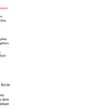
uster
re
rfen,
.
gaben
tgebers
,
nbart
s Recht
ben
an dem
inbart