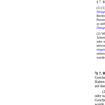
§ 7. R
(1) [1
Desig
Recht
Perso
so ste
Desig
(2) W
Arbei
oder n
entwor
einge
sofern
wurde
1
§ 7
.
R
Geschm
Haben 
auf da
(
oder n
Geschm
wurde.