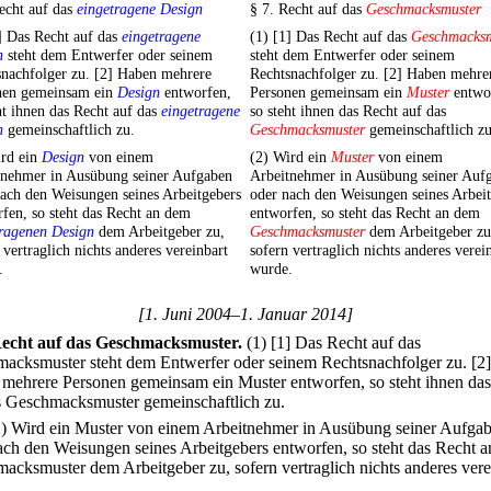
echt auf das
eingetragene Design
§ 7. Recht auf das
Geschmacksmuster
] Das Recht auf das
eingetragene
(1) [1] Das Recht auf das
Geschmacksm
n
steht dem Entwerfer oder seinem
steht dem Entwerfer oder seinem
snachfolger zu. [2] Haben mehrere
Rechtsnachfolger zu. [2] Haben mehre
nen gemeinsam ein
Design
entworfen,
Personen gemeinsam ein
Muster
entwo
ht ihnen das Recht auf das
eingetragene
so steht ihnen das Recht auf das
n
gemeinschaftlich zu.
Geschmacksmuster
gemeinschaftlich zu
ird ein
Design
von einem
(2) Wird ein
Muster
von einem
tnehmer in Ausübung seiner Aufgaben
Arbeitnehmer in Ausübung seiner Auf
ach den Weisungen seines Arbeitgebers
oder nach den Weisungen seines Arbei
fen, so steht das Recht an dem
entworfen, so steht das Recht an dem
tragenen Design
dem Arbeitgeber zu,
Geschmacksmuster
dem Arbeitgeber zu
 vertraglich nichts anderes vereinbart
sofern vertraglich nichts anderes verei
.
wurde.
[1. Juni 2004–1. Januar 2014]
echt auf das Geschmacksmuster.
(1)
[1] Das Recht auf das
acksmuster steht dem Entwerfer oder seinem Rechtsnachfolger zu.
[2]
mehrere Personen gemeinsam ein Muster entworfen, so steht ihnen da
s Geschmacksmuster gemeinschaftlich zu.
2) Wird ein Muster von einem Arbeitnehmer in Ausübung seiner Aufga
ach den Weisungen seines Arbeitgebers entworfen, so steht das Recht 
acksmuster dem Arbeitgeber zu, sofern vertraglich nichts anderes vere