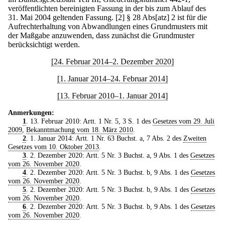
veröffentlichten bereinigten Fassung in der bis zum Ablauf des
31. Mai 2004 geltenden Fassung.
[2] § 28 Abs[atz] 2 ist für die
Aufrechterhaltung von Abwandlungen eines Grundmusters mit
der Maßgabe anzuwenden, dass zunächst die Grundmuster
berücksichtigt werden.
[24. Februar 2014–2. Dezember 2020]
[1. Januar 2014–24. Februar 2014]
[13. Februar 2010–1. Januar 2014]
Anmerkungen:
1
. 13. Februar 2010: Artt. 1 Nr. 5, 3 S. 1 des
Gesetzes vom 29. Juli
2009
,
Bekanntmachung vom 18. März 2010
.
2
. 1. Januar 2014: Artt. 1 Nr. 63 Buchst. a, 7 Abs. 2 des
Zweiten
Gesetzes vom 10. Oktober 2013
.
3
. 2. Dezember 2020: Artt. 5 Nr. 3 Buchst. a, 9 Abs. 1 des
Gesetzes
vom 26. November 2020
.
4
. 2. Dezember 2020: Artt. 5 Nr. 3 Buchst. b, 9 Abs. 1 des
Gesetzes
vom 26. November 2020
.
5
. 2. Dezember 2020: Artt. 5 Nr. 3 Buchst. b, 9 Abs. 1 des
Gesetzes
vom 26. November 2020
.
6
. 2. Dezember 2020: Artt. 5 Nr. 3 Buchst. b, 9 Abs. 1 des
Gesetzes
vom 26. November 2020
.