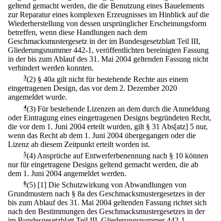
geltend gemacht werden, die die Benutzung eines Bauelements
zur Reparatur eines komplexen Erzeugnisses im Hinblick auf die
Wiederherstellung von dessen ursprünglicher Erscheinungsform
betreffen, wenn diese Handlungen nach dem
Geschmacksmustergesetz in der im Bundesgesetzblatt Teil III,
Gliederungsnummer 442-1, veröffentlichten bereinigten Fassung
in der bis zum Ablauf des 31. Mai 2004 geltenden Fassung nicht
verhindert werden konnten.
3
(2) § 40a gilt nicht für bestehende Rechte aus einem
eingetragenen Design, das vor dem 2. Dezember 2020
angemeldet wurde.
4
(3) Für bestehende Lizenzen an dem durch die Anmeldung
oder Eintragung eines eingetragenen Designs begründeten Recht,
die vor dem 1. Juni 2004 erteilt wurden, gilt § 31 Abs[atz] 5 nur,
wenn das Recht ab dem 1. Juni 2004 übergegangen oder die
Lizenz ab diesem Zeitpunkt erteilt worden ist.
5
(4) Ansprüche auf Entwerferbenennung nach § 10 können
nur für eingetragene Designs geltend gemacht werden, die ab
dem 1. Juni 2004 angemeldet werden.
6
(5)
[1] Die Schutzwirkung von Abwandlungen von
Grundmustern nach § 8a des Geschmacksmustergesetzes in der
bis zum Ablauf des 31. Mai 2004 geltenden Fassung richtet sich
nach den Bestimmungen des Geschmacksmustergesetzes in der
im Bundesgesetzblatt Teil III, Gliederungsnummer 442-1,