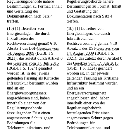
Regulierungsbehörde nähere
Regulierungsbehörde nähere
Bestimmungen zu Format, Inhalt
Bestimmungen zu Format, Inhalt
und Gestaltung der
und Gestaltung der
Dokumentation nach Satz 4
Dokumentation nach Satz 4
treffen.
treffen.
(1b) [1] Betreiber von
(1b) [1] Betreiber von
Energieanlagen, die durch
Energieanlagen, die durch
Inkrafttreten der
Inkrafttreten der
Rechtsverordnung gemäß § 10
Rechtsverordnung gemäß § 10
Absatz 1 des BSI-
Gesetzes vom
Absatz 1 des BSI-
Gesetzes vom
14. August 2009
(BGBl. I S.
14. August 2009
(BGBl. I S.
2821), das zuletzt durch Artikel 8
2821), das zuletzt durch Artikel 8
des
Gesetzes vom 17. Juli 2015
des
Gesetzes vom 17. Juli 2015
(BGBl. I S. 1324) geändert
(BGBl. I S. 1324) geändert
worden ist, in der jeweils
worden ist, in der jeweils
geltenden Fassung als Kritische
geltenden Fassung als Kritische
Infrastruktur bestimmt wurden
Infrastruktur bestimmt wurden
und an ein
und an ein
Energieversorgungsnetz
Energieversorgungsnetz
angeschlossen sind, haben
angeschlossen sind, haben
innerhalb einer von der
innerhalb einer von der
Regulierungsbehörde
Regulierungsbehörde
festzulegenden Frist einen
festzulegenden Frist einen
angemessenen Schutz gegen
angemessenen Schutz gegen
Bedrohungen für
Bedrohungen für
Telekommunikations- und
Telekommunikations- und