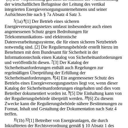
der wirtschaftlichen Befugnisse der Leitung des vertikal
integrierten Energieversorgungsunternehmens und seiner
Aufsichtsrechte nach § 7a Absatz 4 Satz 3.
5
(1a)
6
[1] Der Betrieb eines sicheren
Energieversorgungsnetzes umfasst insbesondere auch einen
angemessenen Schutz gegen Bedrohungen für
Telekommunikations- und elektronische
Datenverarbeitungssysteme, die für einen sicheren Netzbetrieb
notwendig sind.
[2] Die Regulierungsbehörde erstellt hierzu im
Benehmen mit dem Bundesamt für Sicherheit in der
Informationstechnik einen Katalog von Sicherheitsanforderungen
und veröffentlicht diesen.
7
[3] Der Katalog der
Sicherheitsanforderungen enthält auch Regelungen zur
regelmäßigen Überprüfung der Erfüllung der
Sicherheitsanforderungen.
8
[4] Ein angemessener Schutz des
Betriebs eines Energieversorgungsnetzes liegt vor, wenn dieser
Katalog der Sicherheitsanforderungen eingehalten und dies vom
Betreiber dokumentiert worden ist.
9
[5] Die Einhaltung kann von
der Regulierungsbehörde überprüft werden.
10
[6] Zu diesem
Zwecke kann die Regulierungsbehörde nähere Bestimmungen zu
Format, Inhalt und Gestaltung der Dokumentation nach Satz 4
treffen.
11
(1b)
12
[1] Betreiber von Energieanlagen, die durch
Inkrafttreten der Rechtsverordnung gemäß § 10 Absatz 1 des