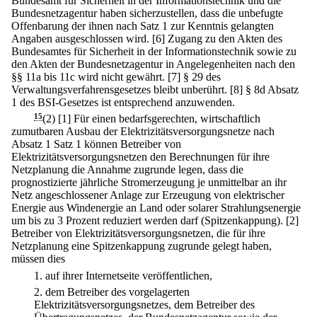
Bundesamt für Sicherheit in der Informationstechnik und die
Bundesnetzagentur haben sicherzustellen, dass die unbefugte
Offenbarung der ihnen nach Satz 1 zur Kenntnis gelangten
Angaben ausgeschlossen wird.
[6] Zugang zu den Akten des
Bundesamtes für Sicherheit in der Informationstechnik sowie zu
den Akten der Bundesnetzagentur in Angelegenheiten nach den
§§ 11a bis 11c wird nicht gewährt.
[7] § 29 des
Verwaltungsverfahrensgesetzes bleibt unberührt.
[8] § 8d Absatz
1 des BSI-Gesetzes ist entsprechend anzuwenden.
15
(2)
[1] Für einen bedarfsgerechten, wirtschaftlich
zumutbaren Ausbau der Elektrizitätsversorgungsnetze nach
Absatz 1 Satz 1 können Betreiber von
Elektrizitätsversorgungsnetzen den Berechnungen für ihre
Netzplanung die Annahme zugrunde legen, dass die
prognostizierte jährliche Stromerzeugung je unmittelbar an ihr
Netz angeschlossener Anlage zur Erzeugung von elektrischer
Energie aus Windenergie an Land oder solarer Strahlungsenergie
um bis zu 3 Prozent reduziert werden darf (Spitzenkappung).
[2]
Betreiber von Elektrizitätsversorgungsnetzen, die für ihre
Netzplanung eine Spitzenkappung zugrunde gelegt haben,
müssen dies
1.
auf ihrer Internetseite veröffentlichen,
2.
dem Betreiber des vorgelagerten
Elektrizitätsversorgungsnetzes, dem Betreiber des