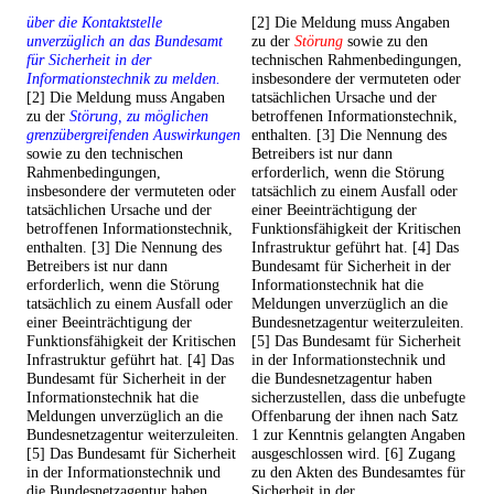
über die Kontaktstelle
[2] Die Meldung muss Angaben
unverzüglich an das Bundesamt
zu der
Störung
sowie zu den
für Sicherheit in der
technischen Rahmenbedingungen,
Informationstechnik zu melden.
insbesondere der vermuteten oder
[2] Die Meldung muss Angaben
tatsächlichen Ursache und der
zu der
Störung, zu möglichen
betroffenen Informationstechnik,
grenzübergreifenden Auswirkungen
enthalten. [3] Die Nennung des
sowie zu den technischen
Betreibers ist nur dann
Rahmenbedingungen,
erforderlich, wenn die Störung
insbesondere der vermuteten oder
tatsächlich zu einem Ausfall oder
tatsächlichen Ursache und der
einer Beeinträchtigung der
betroffenen Informationstechnik,
Funktionsfähigkeit der Kritischen
enthalten. [3] Die Nennung des
Infrastruktur geführt hat. [4] Das
Betreibers ist nur dann
Bundesamt für Sicherheit in der
erforderlich, wenn die Störung
Informationstechnik hat die
tatsächlich zu einem Ausfall oder
Meldungen unverzüglich an die
einer Beeinträchtigung der
Bundesnetzagentur weiterzuleiten.
Funktionsfähigkeit der Kritischen
[5] Das Bundesamt für Sicherheit
Infrastruktur geführt hat. [4] Das
in der Informationstechnik und
Bundesamt für Sicherheit in der
die Bundesnetzagentur haben
Informationstechnik hat die
sicherzustellen, dass die unbefugte
Meldungen unverzüglich an die
Offenbarung der ihnen nach Satz
Bundesnetzagentur weiterzuleiten.
1 zur Kenntnis gelangten Angaben
[5] Das Bundesamt für Sicherheit
ausgeschlossen wird. [6] Zugang
in der Informationstechnik und
zu den Akten des Bundesamtes für
die Bundesnetzagentur haben
Sicherheit in der