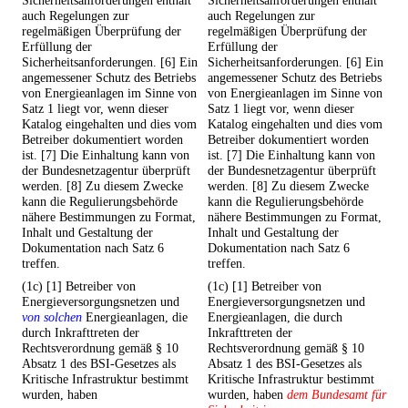
Sicherheitsanforderungen enthält
Sicherheitsanforderungen enthält
auch Regelungen zur
auch Regelungen zur
regelmäßigen Überprüfung der
regelmäßigen Überprüfung der
Erfüllung der
Erfüllung der
Sicherheitsanforderungen. [6] Ein
Sicherheitsanforderungen. [6] Ein
angemessener Schutz des Betriebs
angemessener Schutz des Betriebs
von Energieanlagen im Sinne von
von Energieanlagen im Sinne von
Satz 1 liegt vor, wenn dieser
Satz 1 liegt vor, wenn dieser
Katalog eingehalten und dies vom
Katalog eingehalten und dies vom
Betreiber dokumentiert worden
Betreiber dokumentiert worden
ist. [7] Die Einhaltung kann von
ist. [7] Die Einhaltung kann von
der Bundesnetzagentur überprüft
der Bundesnetzagentur überprüft
werden. [8] Zu diesem Zwecke
werden. [8] Zu diesem Zwecke
kann die Regulierungsbehörde
kann die Regulierungsbehörde
nähere Bestimmungen zu Format,
nähere Bestimmungen zu Format,
Inhalt und Gestaltung der
Inhalt und Gestaltung der
Dokumentation nach Satz 6
Dokumentation nach Satz 6
treffen.
treffen.
(1c) [1] Betreiber von
(1c) [1] Betreiber von
Energieversorgungsnetzen und
Energieversorgungsnetzen und
von solchen
Energieanlagen, die
Energieanlagen, die durch
durch Inkrafttreten der
Inkrafttreten der
Rechtsverordnung gemäß § 10
Rechtsverordnung gemäß § 10
Absatz 1 des BSI-Gesetzes als
Absatz 1 des BSI-Gesetzes als
Kritische Infrastruktur bestimmt
Kritische Infrastruktur bestimmt
wurden, haben
wurden, haben
dem Bundesamt für