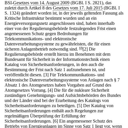
BSI-
Gesetzes vom 14. August 2009
(BGBl. I S. 2821), das
zuletzt durch Artikel 8 des
Gesetzes vom 17. Juli 2015
(BGBl. I
S. 1324) geändert worden ist, in der jeweils geltenden Fassung als
Kritische Infrastruktur bestimmt wurden und an ein
Energieversorgungsnetz angeschlossen sind, haben innerhalb
einer von der Regulierungsbehörde festzulegenden Frist einen
angemessenen Schutz gegen Bedrohungen für
Telekommunikations- und elektronische
Datenverarbeitungssysteme zu gewährleisten, die für einen
sicheren Anlagenbetrieb notwendig sind.
13
[2] Die
Regulierungsbehörde erstellt hierzu im Benehmen mit dem
Bundesamt für Sicherheit in der Informationstechnik einen
Katalog von Sicherheitsanforderungen, in den auch die
Bestimmung der Frist nach Satz 1 aufzunehmen ist, und
veröffentlicht diesen.
[3] Für Telekommunikations- und
elektronische Datenverarbeitungssysteme von Anlagen nach § 7
Absatz 1 des Atomgesetzes haben Vorgaben auf Grund des
Atomgesetzes Vorrang.
[4] Die für die nukleare Sicherheit
zuständigen Genehmigungs- und Aufsichtsbehörden des Bundes
und der Länder sind bei der Erarbeitung des Katalogs von
Sicherheitsanforderungen zu beteiligen.
[5] Der Katalog von
Sicherheitsanforderungen enthält auch Regelungen zur
regelmäßigen Überprüfung der Erfüllung der
Sicherheitsanforderungen.
[6] Ein angemessener Schutz des
Betriebs von Energieanlagen im Sinne von Satz 1 liegt vor, wenn