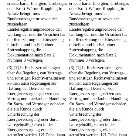
erneuerbaren Energien, Grubengas
erneuerbaren Energien, Grubengas
oder Kraft-Wärme-Kopplung in
oder Kraft-Wärme-Kopplung in
Ansatz bringt, muss der
Ansatz bringt, muss der
Bundesnetzagentur sowie der
Bundesnetzagentur sowie der
zuständigen
zuständigen
Landesregulierungsbehörde den
Landesregulierungsbehörde den
Umfang der und die Ursachen für
Umfang der und die Ursachen für
die Reduzierung der Einspeisung
die Reduzierung der Einspeisung
mitteilen und im Fall einer
mitteilen und im Fall einer
Spitzenkappung die
Spitzenkappung die
Dokumentation nach Satz 2
Dokumentation nach Satz 2
Nummer 3 vorlegen.
Nummer 3 vorlegen.
(3) [1] In Rechtsverordnungen
(3) [1] In Rechtsverordnungen
über die Regelung von Vertrags-
über die Regelung von Vertrags-
und sonstigen Rechtsverhältnissen
und sonstigen Rechtsverhältnissen
können auch Regelungen zur
können auch Regelungen zur
Haftung der Betreiber von
Haftung der Betreiber von
Energieversorgungsnetzen aus
Energieversorgungsnetzen aus
Vertrag und unerlaubter Handlung
Vertrag und unerlaubter Handlung
für Sach- und Vermögensschäden,
für Sach- und Vermögensschäden,
die ein Kunde durch
die ein Kunde durch
Unterbrechung der
Unterbrechung der
Energieversorgung oder durch
Energieversorgung oder durch
Unregelmäßigkeiten in der
Unregelmäßigkeiten in der
Energieversorgung erleidet,
Energieversorgung erleidet,
getroffen werden. [2] Dabei kann
getroffen werden. [2] Dabei kann