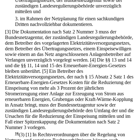
Übertragungsnetzes, der Bundesnetzagentur sowie der
zuständigen Landesregulierungsbehörde unverzüglich
mitteilen und
3.
im Rahmen der Netzplanung für einen sachkundigen
Dritten nachvollziehbar dokumentieren.
[3] Die Dokumentation nach Satz 2 Nummer 3 muss der
Bundesnetzagentur, der zuständigen Landesregulierungsbehörde,
dem Betreiber des vorgelagerten Elektrizitätsversorgungsnetzes,
dem Betreiber des Übertragungsnetzes, einem Einspeisewilligen
sowie einem an das Netz angeschlossenen Anlagenbetreiber auf
Verlangen unverzüglich vorgelegt werden.
[4] Die §§ 13 und 14
und die §§ 11, 14 und 15 des Erneuerbare-Energien-Gesetzes
bleiben unberührt.
[5] Ein Betreiber des
Elektrizitätsversorgungsnetzes, der nach § 15 Absatz 2 Satz 1 des
Erneuerbare-Energien-Gesetzes Kosten für die Reduzierung der
Einspeisung von mehr als 3 Prozent der jährlichen
Stromerzeugung einer Anlage zur Erzeugung von Strom aus
erneuerbaren Energien, Grubengas oder Kraft-Wärme-Kopplung
in Ansatz bringt, muss der Bundesnetzagentur sowie der
zuständigen Landesregulierungsbehörde den Umfang der und die
Ursachen für die Reduzierung der Einspeisung mitteilen und im
Fall einer Spitzenkappung die Dokumentation nach Satz 2
Nummer 3 vorlegen.
16
(3)
[1] In Rechtsverordnungen über die Regelung von