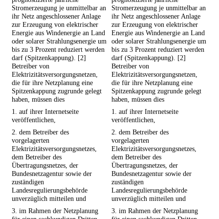
Stromerzeugung je unmittelbar an
Stromerzeugung je unmittelbar an
ihr Netz angeschlossener Anlage
ihr Netz angeschlossener Anlage
zur Erzeugung von elektrischer
zur Erzeugung von elektrischer
Energie aus Windenergie an Land
Energie aus Windenergie an Land
oder solarer Strahlungsenergie um
oder solarer Strahlungsenergie um
bis zu 3 Prozent reduziert werden
bis zu 3 Prozent reduziert werden
darf (Spitzenkappung). [2]
darf (Spitzenkappung). [2]
Betreiber von
Betreiber von
Elektrizitätsversorgungsnetzen,
Elektrizitätsversorgungsnetzen,
die für ihre Netzplanung eine
die für ihre Netzplanung eine
Spitzenkappung zugrunde gelegt
Spitzenkappung zugrunde gelegt
haben, müssen dies
haben, müssen dies
1. auf ihrer Internetseite
1. auf ihrer Internetseite
veröffentlichen,
veröffentlichen,
2. dem Betreiber des
2. dem Betreiber des
vorgelagerten
vorgelagerten
Elektrizitätsversorgungsnetzes,
Elektrizitätsversorgungsnetzes,
dem Betreiber des
dem Betreiber des
Übertragungsnetzes, der
Übertragungsnetzes, der
Bundesnetzagentur sowie der
Bundesnetzagentur sowie der
zuständigen
zuständigen
Landesregulierungsbehörde
Landesregulierungsbehörde
unverzüglich mitteilen und
unverzüglich mitteilen und
3. im Rahmen der Netzplanung
3. im Rahmen der Netzplanung