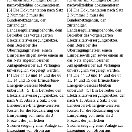
für einen sachkundigen Dritten
für einen sachkundigen Dritten
nachvollziehbar dokumentieren.
nachvollziehbar dokumentieren.
[3] Die Dokumentation nach Satz
[3] Die Dokumentation nach Satz
2 Nummer 3 muss der
2 Nummer 3 muss der
Bundesnetzagentur, der
Bundesnetzagentur, der
zuständigen
zuständigen
Landesregulierungsbehörde, dem
Landesregulierungsbehörde, dem
Betreiber des vorgelagerten
Betreiber des vorgelagerten
Elektrizitätsversorgungsnetzes,
Elektrizitätsversorgungsnetzes,
dem Betreiber des
dem Betreiber des
Übertragungsnetzes, einem
Übertragungsnetzes, einem
Einspeisewilligen sowie einem an
Einspeisewilligen sowie einem an
das Netz angeschlossenen
das Netz angeschlossenen
Anlagenbetreiber auf Verlangen
Anlagenbetreiber auf Verlangen
unverzüglich vorgelegt werden.
unverzüglich vorgelegt werden.
[4] Die §§ 13 und 14 und die §§
[4] Die §§ 13 und 14 und die §§
11, 14 und 15 des Erneuerbare-
11, 14 und 15 des Erneuerbare-
Energien-Gesetzes bleiben
Energien-Gesetzes bleiben
unberührt. [5] Ein Betreiber des
unberührt. [5] Ein Betreiber des
Elektrizitätsversorgungsnetzes, der
Elektrizitätsversorgungsnetzes, der
nach § 15 Absatz 2 Satz 1 des
nach § 15 Absatz 2 Satz 1 des
Erneuerbare-Energien-Gesetzes
Erneuerbare-Energien-Gesetzes
Kosten für die Reduzierung der
Kosten für die Reduzierung der
Einspeisung von mehr als 3
Einspeisung von mehr als 3
Prozent der jährlichen
Prozent der jährlichen
Stromerzeugung einer Anlage zur
Stromerzeugung einer Anlage zur
Erzeugung von Strom aus
Erzeugung von Strom aus