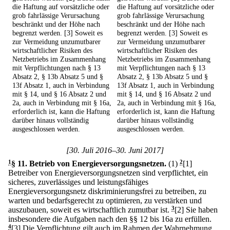
die Haftung auf vorsätzliche oder
die Haftung auf vorsätzliche oder
grob fahrlässige Verursachung
grob fahrlässige Verursachung
beschränkt und der Höhe nach
beschränkt und der Höhe nach
begrenzt werden. [3] Soweit es
begrenzt werden. [3] Soweit es
zur Vermeidung unzumutbarer
zur Vermeidung unzumutbarer
wirtschaftlicher Risiken des
wirtschaftlicher Risiken des
Netzbetriebs im Zusammenhang
Netzbetriebs im Zusammenhang
mit Verpflichtungen nach § 13
mit Verpflichtungen nach § 13
Absatz 2, § 13b Absatz 5 und §
Absatz 2, § 13b Absatz 5 und §
13f Absatz 1, auch in Verbindung
13f Absatz 1, auch in Verbindung
mit § 14, und § 16 Absatz 2 und
mit § 14, und § 16 Absatz 2 und
2a, auch in Verbindung mit § 16a,
2a, auch in Verbindung mit § 16a,
erforderlich ist, kann die Haftung
erforderlich ist, kann die Haftung
darüber hinaus vollständig
darüber hinaus vollständig
ausgeschlossen werden.
ausgeschlossen werden.
[30. Juli 2016–30. Juni 2017]
1
§ 11
.
Betrieb von Energieversorgungsnetzen.
(1)
2
[1]
Betreiber von Energieversorgungsnetzen sind verpflichtet, ein
sicheres, zuverlässiges und leistungsfähiges
Energieversorgungsnetz diskriminierungsfrei zu betreiben, zu
warten und bedarfsgerecht zu optimieren, zu verstärken und
auszubauen, soweit es wirtschaftlich zumutbar ist.
3
[2] Sie haben
insbesondere die Aufgaben nach den §§ 12 bis 16a zu erfüllen.
4
[3] Die Verpflichtung gilt auch im Rahmen der Wahrnehmung