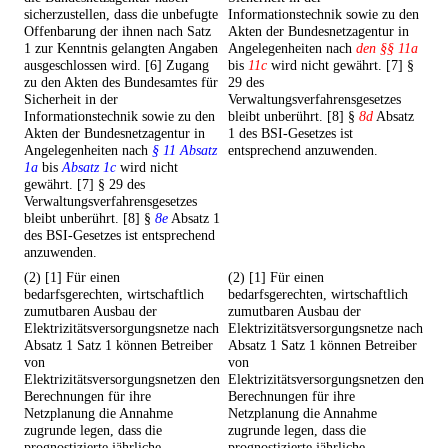
sicherzustellen, dass die unbefugte
Informationstechnik sowie zu den
Offenbarung der ihnen nach Satz
Akten der Bundesnetzagentur in
1 zur Kenntnis gelangten Angaben
Angelegenheiten nach
den §§ 11a
ausgeschlossen wird. [6] Zugang
bis
11c
wird nicht gewährt. [7] §
zu den Akten des Bundesamtes für
29 des
Sicherheit in der
Verwaltungsverfahrensgesetzes
Informationstechnik sowie zu den
bleibt unberührt. [8] §
8d
Absatz
Akten der Bundesnetzagentur in
1 des BSI-Gesetzes ist
Angelegenheiten nach
§ 11 Absatz
entsprechend anzuwenden.
1a
bis
Absatz 1c
wird nicht
gewährt. [7] § 29 des
Verwaltungsverfahrensgesetzes
bleibt unberührt. [8] §
8e
Absatz 1
des BSI-Gesetzes ist entsprechend
anzuwenden.
(2) [1] Für einen
(2) [1] Für einen
bedarfsgerechten, wirtschaftlich
bedarfsgerechten, wirtschaftlich
zumutbaren Ausbau der
zumutbaren Ausbau der
Elektrizitätsversorgungsnetze nach
Elektrizitätsversorgungsnetze nach
Absatz 1 Satz 1 können Betreiber
Absatz 1 Satz 1 können Betreiber
von
von
Elektrizitätsversorgungsnetzen den
Elektrizitätsversorgungsnetzen den
Berechnungen für ihre
Berechnungen für ihre
Netzplanung die Annahme
Netzplanung die Annahme
zugrunde legen, dass die
zugrunde legen, dass die
prognostizierte jährliche
prognostizierte jährliche